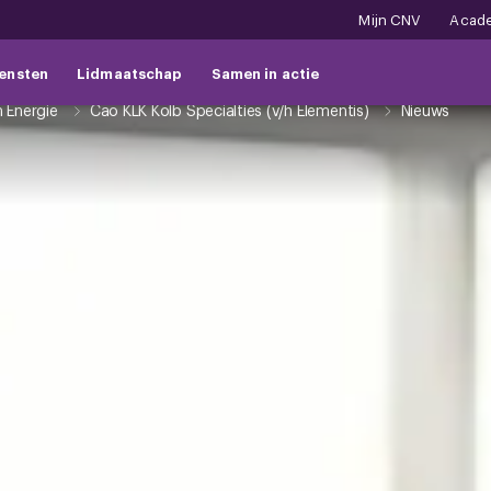
Mijn CNV
Acad
ensten
Lidmaatschap
Samen in actie
 Energie
Cao KLK Kolb Specialties (v/h Elementis)
Nieuws