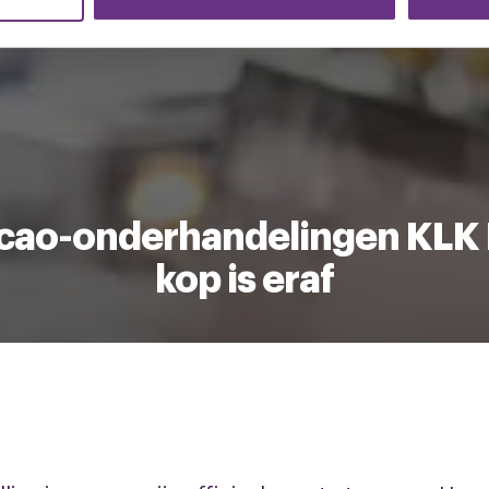
erzameld op basis van uw gebruik van hun services.
k moment wijzigen of intrekken via de
cookieverklaring
of door
inksonder op de pagina.
cao-onderhandelingen KLK 
kop is eraf