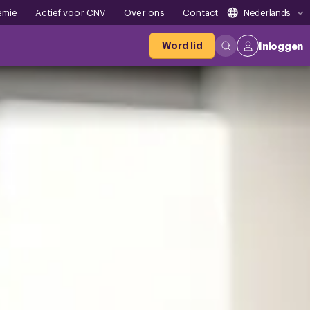
emie
Actief voor CNV
Over ons
Contact
Nederlands
Word lid
Inloggen