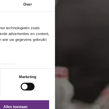
Over
van technologieën zoals
erde advertenties en content,
en wie uw gegevens gebruikt
g kan zijn
erprinting)
t
detailgedeelte
in. U kunt uw
Marketing
 media te bieden en om ons
ze partners voor social
nformatie die u aan ze heeft
Alles toestaan