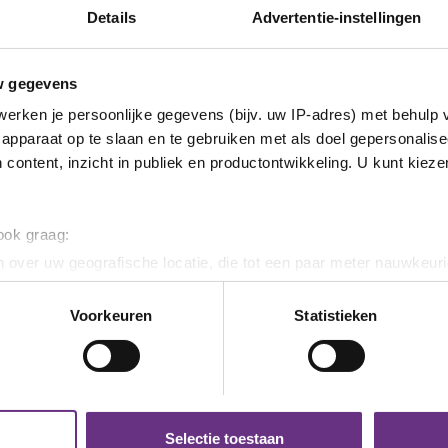
Details
Advertentie-instellingen
w gegevens
erken je persoonlijke gegevens (bijv. uw IP-adres) met behulp 
apparaat op te slaan en te gebruiken met als doel gepersonalise
 content, inzicht in publiek en productontwikkeling. U kunt kiez
 ook graag:
 over uw geografische locatie, die tot een paar meter nauwkeuri
eren door het actief te scannen op specifieke eigenschappen (fing
onlijke gegevens worden verwerkt en stel uw voorkeuren in he
Voorkeuren
Statistieken
jzigen of intrekken in de Cookieverklaring.
ent en advertenties te personaliseren, om functies voor social
. Ook delen we informatie over uw gebruik van onze site met on
e. Deze partners kunnen deze gegevens combineren met andere i
Selectie toestaan