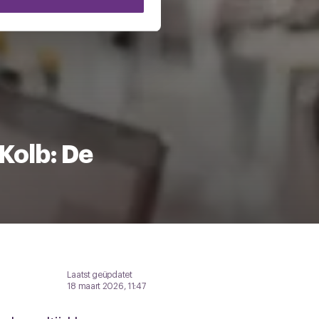
 te klikken op het ronde
Kolb: De
Laatst geüpdatet
18 maart 2026, 11:47