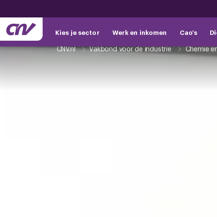
Kies je sector
Werk en inkomen
Cao's
Di
CNV.nl
Vakbond voor de industrie
Chemie en