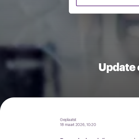
verstrekt of die ze hebben v
U kunt uw toestemming op el
cookie-instellingenicoontje l
Update 
Geplaatst
18 maart 2026, 10:20