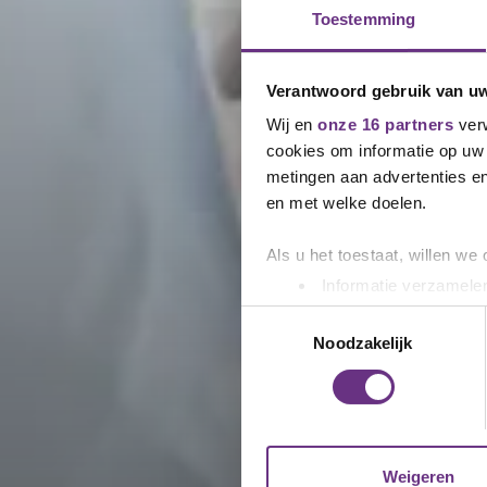
Toestemming
Verantwoord gebruik van u
Wij en
onze 16 partners
verw
cookies om informatie op uw 
metingen aan advertenties en
en met welke doelen.
Als u het toestaat, willen we
Informatie verzamelen
Uw apparaat identific
Toestemmingsselectie
Lees meer over hoe uw perso
Noodzakelijk
toestemming op elk moment wi
We gebruiken cookies om cont
websiteverkeer te analyseren
media, adverteren en analys
Weigeren