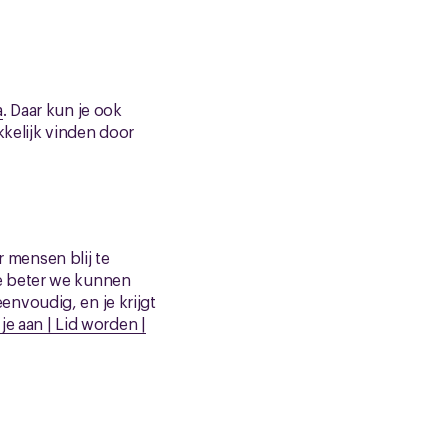
a
. Daar kun je ook
kkelijk vinden door
r mensen blij te
e beter we kunnen
nvoudig, en je krijgt
 je aan | Lid worden |