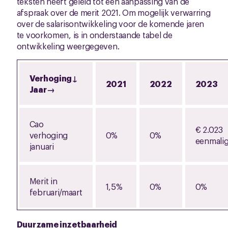
teksten heeft geleid tot een aanpassing van de
afspraak over de merit 2021. Om mogelijk verwarring
over de salarisontwikkeling voor de komende jaren
te voorkomen, is in onderstaande tabel de
ontwikkeling weergegeven.
Verhoging
↓
2021
2022
2023
Jaar
→
Cao
€ 2.023
verhoging
0%
0%
eenmali
januari
Merit in
1,5%
0%
0%
februari/maart
Duurzame inzetbaarheid