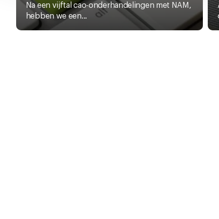
Na een vijftal cao-onderhandelingen met NAM,
hebben we een...