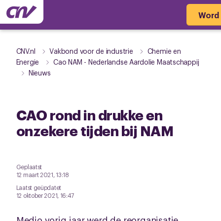
Word 
CNV.nl
Vakbond voor de industrie
Chemie en
Energie
Cao NAM - Nederlandse Aardolie Maatschappij
Nieuws
CAO rond in drukke en
onzekere tijden bij NAM
Geplaatst
12 maart 2021, 13:18
Laatst geüpdatet
12 oktober 2021, 16:47
Medio vorig jaar werd de reorganisatie