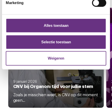
Zie al het nieuws
Marketing
We gebruiken cookies om content en advertenties te
personaliseren, om functies voor social media te bieden
en om ons websiteverkeer te analyseren. Ook delen we
Alles toestaan
informatie over uw gebruik van onze site met onze
partners voor social media, adverteren en analyse. Deze
partners kunnen deze gegevens combineren met andere
Selectie toestaan
informatie die u aan ze heeft verstrekt of die ze hebben
verzameld op basis van uw gebruik van hun services.
Weigeren
U kunt uw toestemming op elk moment wijzigen of
intrekken via de
cookieverklaring
of door te klikken op
het ronde cookie-instellingenicoontje linksonder op de
9 januari 2026
pagina.
CNV bij Organon: tijd voor jullie stem
Zoals je misschien weet, is CNV op dit moment
geen...