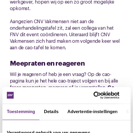
werkgever, hopen wij op een zo groot mogelijke
opkomst.
Aangezien CNV Vakmensen niet aan de
onderhandelingstafel zit, zal een collega van het
FNV dit event coördineren. Uiteraard blijft CNV
Vakmensen zich hard maken om volgende keer wel
aan de cao-tafel te komen.
Meepraten en reageren
Wil je reageren of heb je een vraag? Op de cao-
pagina kun je het hele cao-traject volgen en bij alle
fases meepraten, reageren of je vraagstellen.
Ga
direct naar de cao-pagina
.
Rémy Biesmans
Bestuurder CNV Vakmensen
Toestemming
Details
Advertentie-instellingen
Ov
M
06-28 33 42 84
E
r.biesmans@cnvvakmensen.nl
Verantwoord gebruik van uw gegevens