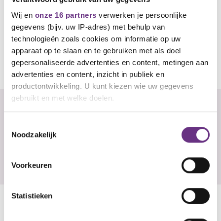
Wij en
onze 16 partners
verwerken je persoonlijke
gegevens (bijv. uw IP-adres) met behulp van
technologieën zoals cookies om informatie op uw
apparaat op te slaan en te gebruiken met als doel
Heb jij een vraag of opmerking voor de
gepersonaliseerde advertenties en content, metingen aan
onderhandelaar?
advertenties en content, inzicht in publiek en
productontwikkeling. U kunt kiezen wie uw gegevens
gebruikt en met welke doelen.
Er zijn nog geen reacties, wees de eerste!
Als u het toestaat, willen we ook graag:
Toestemmingsselectie
U
Noodzakelijk
Informatie verzamelen over uw geografische
locatie, die tot een paar meter nauwkeurig kan zijn
Reageren
Uw apparaat identificeren door het actief te
Voorkeuren
scannen op specifieke eigenschappen (fingerprinting)
Lees meer over hoe uw persoonlijke gegevens worden
Statistieken
verwerkt en stel uw voorkeuren in het
detailgedeelte
in.
Gerelateerd nieuws
U kunt uw toestemming op elk moment wijzigen of
intrekken in de Cookieverklaring.