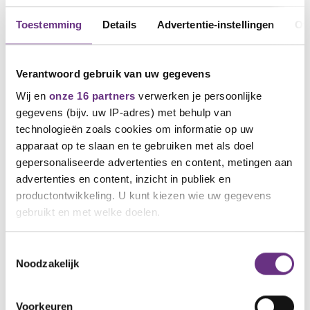
Toestemming
Details
Advertentie-instellingen
Ov
Verantwoord gebruik van uw gegevens
Wij en
onze 16 partners
verwerken je persoonlijke
gegevens (bijv. uw IP-adres) met behulp van
technologieën zoals cookies om informatie op uw
apparaat op te slaan en te gebruiken met als doel
gepersonaliseerde advertenties en content, metingen aan
18 april 2023
Cao onderhandelingen KRLI binnenkort
advertenties en content, inzicht in publiek en
van start!
productontwikkeling. U kunt kiezen wie uw gegevens
gebruikt en met welke doelen.
Eind april starten de cao onderhandelingen
voor een nieuwe cao...
Als u het toestaat, willen we ook graag:
Toestemmingsselectie
Noodzakelijk
Informatie verzamelen over uw geografische
locatie, die tot een paar meter nauwkeurig kan zijn
Uw apparaat identificeren door het actief te
Voorkeuren