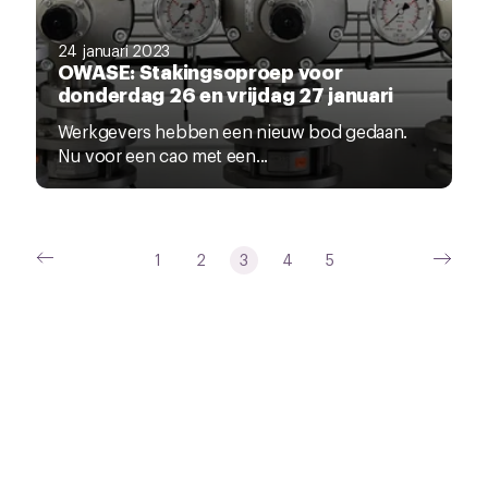
24 januari 2023
OWASE: Stakingsoproep voor
donderdag 26 en vrijdag 27 januari
Werkgevers hebben een nieuw bod gedaan.
Nu voor een cao met een...
1
2
3
4
5