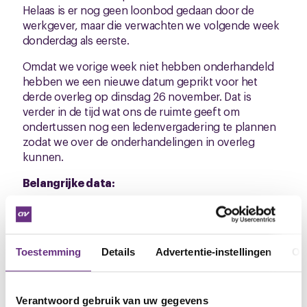
Helaas is er nog geen loonbod gedaan door de
werkgever, maar die verwachten we volgende week
donderdag als eerste.
Omdat we vorige week niet hebben onderhandeld
hebben we een nieuwe datum geprikt voor het
derde overleg op dinsdag 26 november. Dat is
verder in de tijd wat ons de ruimte geeft om
ondertussen nog een ledenvergadering te plannen
zodat we over de onderhandelingen in overleg
kunnen.
Belangrijke data:
e
2
onderhandelingen: donderdag 24 oktober
Ledenvergaderingen: volgt nog
Toestemming
Details
Advertentie-instellingen
Ov
e
3
onderhandelingen: dinsdag 26 november
Reageren of vragen?
Verantwoord gebruik van uw gegevens