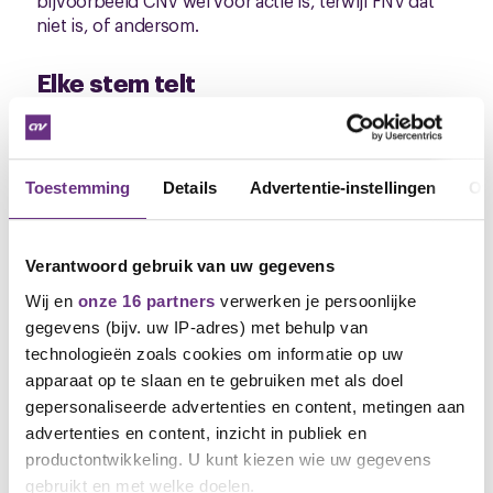
bijvoorbeeld CNV wél voor actie is, terwijl FNV dat
niet is, of andersom.
Elke stem telt
Jouw stem is belangrijk! Je kunt
niet bij machtiging
stemmen dus kom daarom naar de
ledenvergaderingen en laat weten wat jij vindt van
Toestemming
Details
Advertentie-instellingen
Ov
het eindbod en van mogelijke acties.
Datum, locatie & tijd
Verantwoord gebruik van uw gegevens
ledenvergaderingen
Wij en
onze 16 partners
verwerken je persoonlijke
Dinsdag 28 oktober - De Molenberg, Molenberg 11 in
gegevens (bijv. uw IP-adres) met behulp van
Delfzijl.
technologieën zoals cookies om informatie op uw
apparaat op te slaan en te gebruiken met als doel
De ledenbijeenkomsten zijn om 13.00 uur, 15.30
gepersonaliseerde advertenties en content, metingen aan
uur en 19.30 uur.
advertenties en content, inzicht in publiek en
productontwikkeling. U kunt kiezen wie uw gegevens
Mede namens mijn FNV-bestuurders,
gebruikt en met welke doelen.
Anja Dijkman & Willem Dijkema