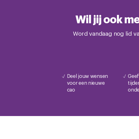
Wil jij ook 
Word vandaag nog lid va
Deel jouw wensen
Geef
voor een nieuwe
tijd
cao
onde