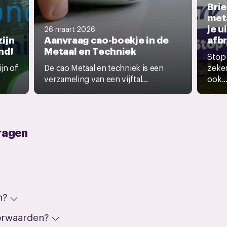
Brie
met
je u
26 maart 2026
ijn
Aanvraag cao-boekje in de
afbr
nd!
Metaal en Techniek
Stop 
ijn of
De cao Metaal en techniek is een
zeke
verzameling van een vijftal...
ook..
ragen
n?
oorwaarden?