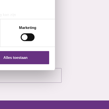
g kan zijn
erprinting)
t
detailgedeelte
in. U kunt uw
Marketing
 media te bieden en om ons
ze partners voor social
nformatie die u aan ze heeft
Alles toestaan
 te klikken op het ronde