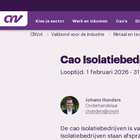
Kies je sector
Werk en inkomen
Cao's
Di
CNV.nl
Vakbond voor de industrie
Metaal en te
Cao Isolatiebed
Looptijd:
1 februari 2026
-
31
Johann Honders
Onderhandelaar
j.honders@cnv.nl
De cao Isolatiebedrijven is 
Isolatiebedrijven staan afsp