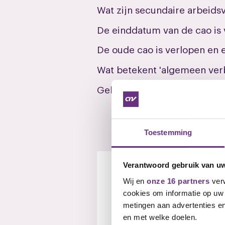
Wat zijn secundaire arbeid
De einddatum van de cao is 
De oude cao is verlopen en e
Wat betekent 'algemeen ver
Geldt de 'algemeen verbinde
Toestemming
Contactperso
Verantwoord gebruik van u
Johann H
Wij en
onze 16 partners
verw
Onderhandel
cookies om informatie op uw 
metingen aan advertenties en
E-mail
en met welke doelen.
j.honders@cn