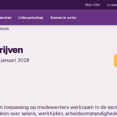
Mijn CNV
Acad
ensten
Lidmaatschap
Samen in actie
chniek
rijven
 januari 2028
van toepassing op medewerkers werkzaam in de secto
raken over salaris, werktijden, arbeidsomstandighed