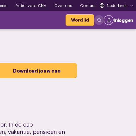
emie
Actief voor CNV
Over ons
Contact
Nederlands
Word lid
Inloggen
Download jouw cao
r. In de cao
en, vakantie, pensioen en