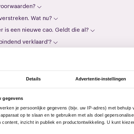
svoorwaarden?
verstreken. Wat nu?
r is een nieuwe cao. Geldt die al?
bindend verklaard'?
nd verklaring' ook na afloop van de cao?
Details
Advertentie-instellingen
on
w gegevens
onders
erken je persoonlijke gegevens (bijv. uw IP-adres) met behulp 
aar
apparaat op te slaan en te gebruiken met als doel gepersonalise
 content, inzicht in publiek en productontwikkeling. U kunt kiez
Telefoon
Nog geen lid? Ontvang updates over je cao.
v.nl
06 30 20 51 36
Vul je e-mailadres in en kies welke updates je wilt ontvangen.
E-mailadres
Ja, ik ontvang graag belangrijke updates over mijn cao per e-mail.