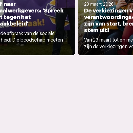
f naar
23 maart 2026
aalwerkgevers: ‘Spreek
De verkiezingen v
it tegen het
verantwoordings
aakbeleid’
zijn van start, bre
stem uit!
de afbraak van de sociale
rheid! Die boodschap moeten
Van 23 maart tot en me
.
zijn de verkiezingen vo