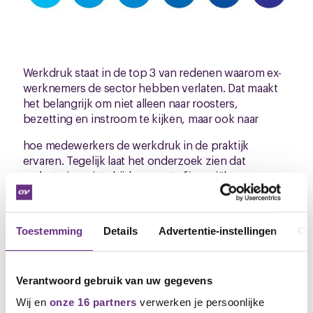
Werkdruk staat in de top 3 van redenen waarom ex-
werknemers de sector hebben verlaten. Dat maakt
het belangrijk om niet alleen naar roosters,
bezetting en instroom te kijken, maar ook naar
hoe medewerkers de werkdruk in de praktijk
ervaren. Tegelijk laat het onderzoek zien dat
verbetering niet altijd om grote financiële
investeringen vraagt. Een schouderklopje,
flexibiliteit bij een verlofverzoek, aandacht voor
persoonlijke omstandigheden of waardering na een
Toestemming
Details
Advertentie-instellingen
Ov
drukke periode kunnen veel verschil maken.
Bruggen bouwen
Verantwoord gebruik van uw gegevens
Het rapport is dan ook van grote waarde voor
Wij en
onze 16 partners
verwerken je persoonlijke