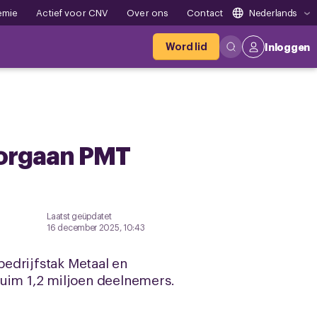
emie
Actief voor CNV
Over ons
Contact
Nederlands
Word lid
Inloggen
sorgaan PMT
Laatst geüpdatet
16 december 2025, 10:43
edrijfstak Metaal en
ruim 1,2 miljoen deelnemers.