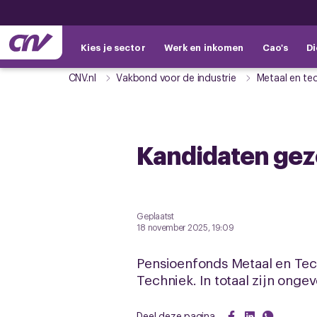
Kies je sector
Werk en inkomen
Cao's
Di
CNV.nl
Vakbond voor de industrie
Metaal en te
Kandidaten gez
Geplaatst
18 november 2025, 19:09
Pensioenfonds Metaal en Tec
Techniek. In totaal zijn ong
Deel deze pagina