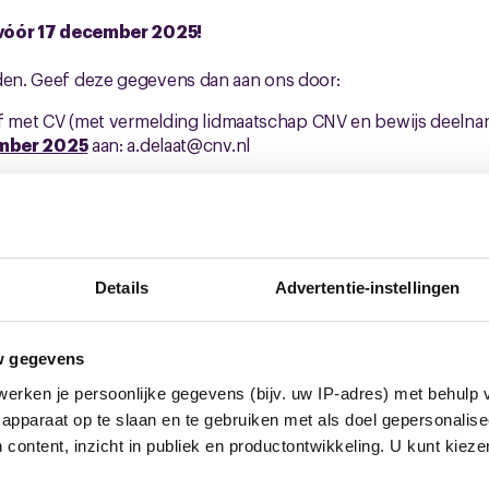
vóór 17 december 2025!
lden. Geef deze gegevens dan aan ons door:
ef met CV (met vermelding lidmaatschap CNV en bewijs deeln
ember 2025
aan: a.delaat@cnv.nl
n gesprek plaatsvinden met ondergetekende en Marco de Ko
rdingsorgaan. In dit gesprek zullen wij beoordelen of je aan 
ken vinden in de maand januari plaats. Uiterlijk 23 januari za
Details
Advertentie-instellingen
r meer informatie?
w gegevens
matie over het Verantwoordingsorgaan zoals profielschets (zie 
 en Techniek. Websites voor informatie zijn:
erken je persoonlijke gegevens (bijv. uw IP-adres) met behulp 
apparaat op te slaan en te gebruiken met als doel gepersonalise
ver-pmt/organisatie/verantwoordingsorgaan/verkiezingen-ve
 content, inzicht in publiek en productontwikkeling. U kunt kiez
nsen.nl/caos/metaaltechniek/cao-metaal-en-techniek/pensio