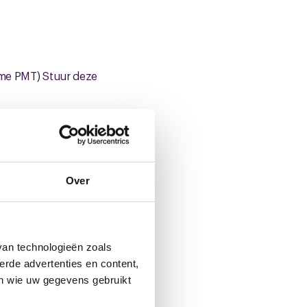
ame PMT) Stuur deze
omen, deelnemer in
de profielschets
l CNV de kandidatuur
Over
bijlage) en
van technologieën zoals
erde advertenties en content,
rantwoordingsorgaan/
en wie uw gegevens gebruikt
enregeling-metaal-en-