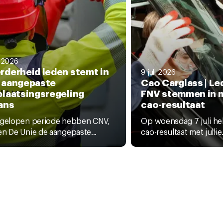
i 2026
rderheid leden stemt in
9 juli 2026
 aangepaste
Cao Carglass | L
plaatsingsregeling
FNV stemmen in 
ans
cao-resultaat
fgelopen periode hebben CNV,
Op woensdag 7 juli he
n De Unie de aangepaste...
cao-resultaat met jullie.