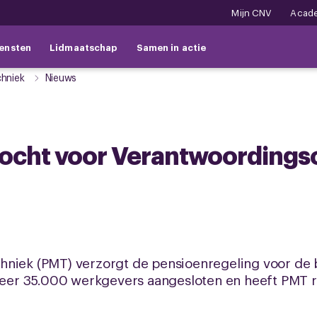
Mijn CNV
Acad
ensten
Lidmaatschap
Samen in actie
chniek
Nieuws
ocht voor Verantwoording
hniek (PMT) verzorgt de pensioenregeling voor de b
eveer 35.000 werkgevers aangesloten en heeft PMT 