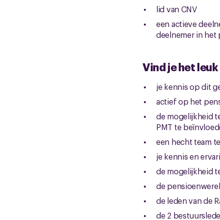
lid van CNV
een actieve deel
deelnemer in het
Vind je het leuk
je kennis op dit 
actief op het pe
de mogelijkheid 
PMT te beïnvloe
een hecht team t
je kennis en ervar
de mogelijkheid t
de pensioenwereld
de leden van de R
de 2 bestuursled