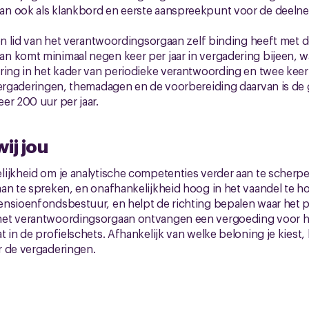
n ook als klankbord en eerste aanspreekpunt voor de deelne
een lid van het verantwoordingsorgaan zelf binding heeft met d
 komt minimaal negen keer per jaar in vergadering bijeen, wa
ring in het kader van periodieke verantwoording en twee keer
vergaderingen, themadagen en de voorbereiding daarvan is de
er 200 uur per jaar.
ij jou
ijkheid om je analytische competenties verder aan te scherpe
an te spreken, en onafhankelijkheid hoog in het vaandel te ho
ensioenfondsbestuur, en helpt de richting bepalen waar het
het verantwoordingsorgaan ontvangen een vergoeding voor
 in de profielschets. Afhankelijk van welke beloning je kiest, k
r de vergaderingen.