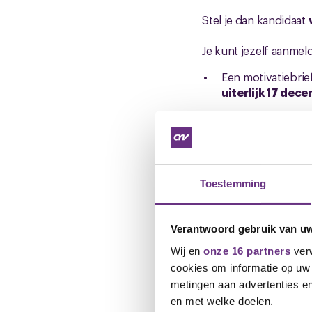
Stel je dan kandidaat
Je kunt jezelf aanme
Een motivatiebri
uiterlijk 17 dec
Na aanmelding zal ee
het huidige verantwoo
voldoet. Deze gesprek
indienen bij PMT.
Toestemming
Op zoek naa
Verantwoord gebruik van u
Hier staat meer infor
pensioenfonds Metaal
Wij en
onze 16 partners
verw
cookies om informatie op uw 
https://www.pmt.nl/o
metingen aan advertenties en
https://www.cnvvakme
en met welke doelen.