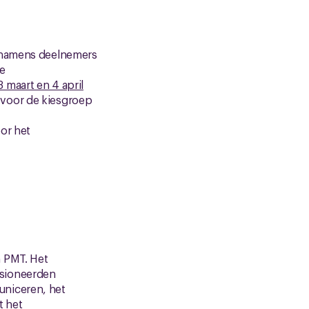
n namens deelnemers
de
3 maart en 4 april
 voor de kiesgroep
or het
n PMT. Het
nsioneerden
uniceren, het
t het