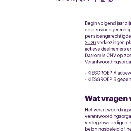
Begin volgend jaar z
en pensioengerechtigd
pensioengerechtigden
2026
verkiezingen pl
actieve deelnemers e
Daarom is CNV op zoek
Verantwoordingsorga
- KIESGROEP A actiev
- KIESGROEP B gepens
Wat vragen w
Het verantwoordingso
verantwoordingsorgaa
vertegenwoordigen. Z
beloningsbeleid of he