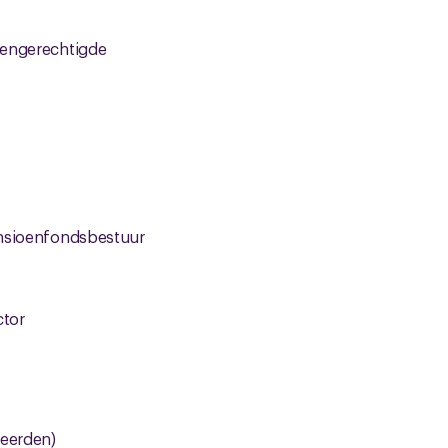
oengerechtigde
ensioenfondsbestuur
ctor
neerden)