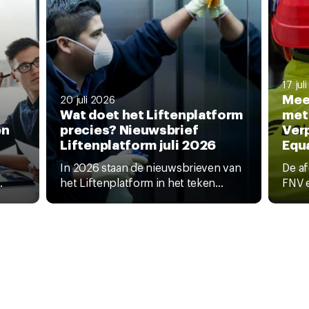
17 jul
Mee
20 juli 2026
Wat doet het Liftenplatform
met
en
precies? Nieuwsbrief
Ver
Liftenplatform juli 2026
Equ
In 2026 staan de nieuwsbrieven van
De a
.
het Liftenplatform in het teken...
FNV e