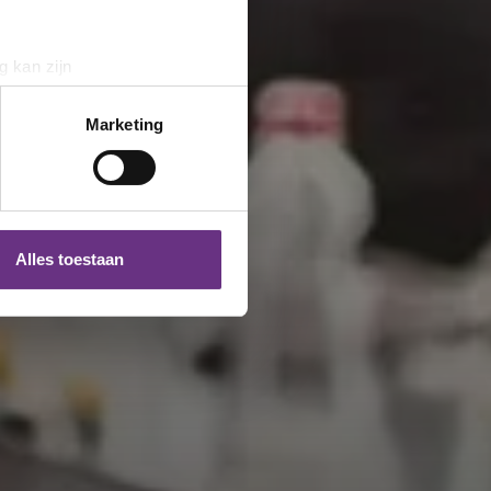
g kan zijn
erprinting)
t
detailgedeelte
in. U kunt uw
Marketing
 media te bieden en om ons
ze partners voor social
nformatie die u aan ze heeft
Alles toestaan
 te klikken op het ronde