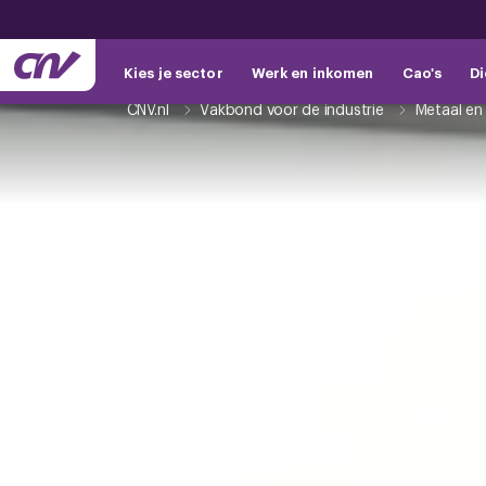
Kies je sector
Werk en inkomen
Cao's
Di
CNV.nl
Vakbond voor de industrie
Metaal en