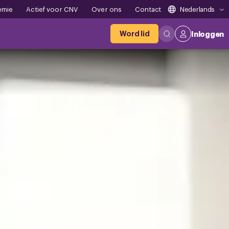
emie
Actief voor CNV
Over ons
Contact
Nederlands
Word lid
Inloggen