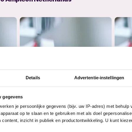
Details
Advertentie-instellingen
w gegevens
on
19 december 2025
18 no
erken je persoonlijke gegevens (bijv. uw IP-adres) met behulp 
Update CNV en Ampleon
Ver
apparaat op te slaan en te gebruiken met als doel gepersonalise
oor
Op 14 januari 2026 spreekt CNV met
Op 1
 content, inzicht in publiek en productontwikkeling. U kunt kiez
de kaderleden om een plan te...
geïnf
Nog geen lid? Ontvang updates over je cao.
Vul je e-mailadres in en kies welke updates je wilt ontvangen.
E-mailadres
Ja, ik ontvang graag belangrijke updates over mijn cao per e-mail.