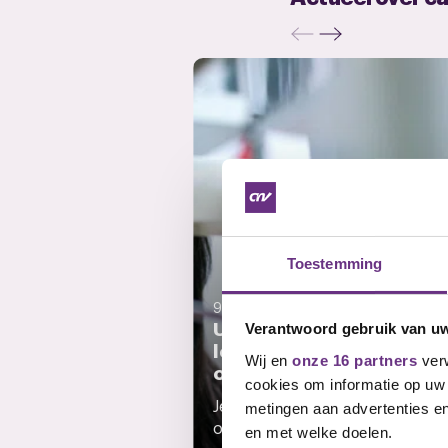
Toestemming
9 juli 2026
Uitnodiging CNV-
Verantwoord gebruik van u
ledenvergadering Ample
Wij en
onze 16 partners
verw
op 14 juli om 12.00 uur
cookies om informatie op uw 
Je bent van harte uitgenodigd v
metingen aan advertenties en
onze ledenvergadering op 14...
en met welke doelen.