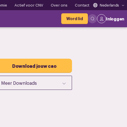
emie
Actief voor CNV
Over ons
Contact
Nederlands
Word lid
Inloggen
Download jouw cao
Meer Downloads