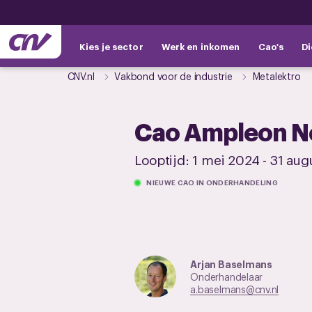
Kies je sector
Werk en inkomen
Cao's
Di
CNV.nl
Vakbond voor de industrie
Metalektro
Cao Ampleon N
Looptijd:
1 mei 2024
-
31 aug
NIEUWE CAO IN ONDERHANDELING
Arjan Baselmans
Onderhandelaar
a.baselmans@cnv.nl