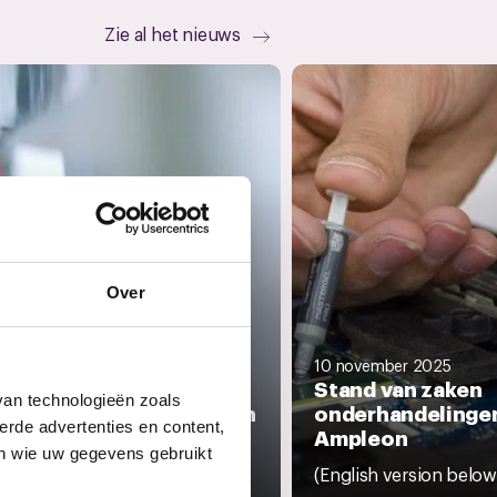
Zie al het nieuws
Over
10 november 2025
Stand van zaken
vember 2025
van technologieën zoals
volg cao-traject Ampleon
onderhandelinge
erde advertenties en content,
Ampleon
0 november hebben we jullie
en wie uw gegevens gebruikt
ormeerd over de voortgang...
(English version below)