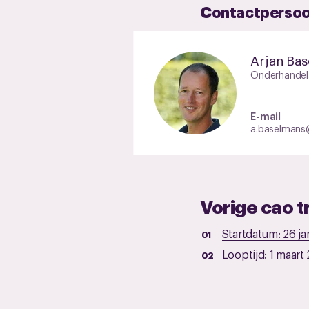
Contactperso
Arjan Ba
Onderhandel
E-mail
a.baselmans@
Vorige cao t
Startdatum:
26 ja
Looptijd:
1 maart