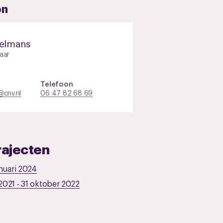
on
selmans
aar
Telefoon
cnv.nl
06 47 82 68 69
rajecten
nuari 2024
 2021
-
31 oktober 2022