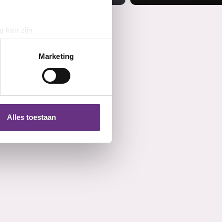
g kan zijn
erprinting)
t
detailgedeelte
in. U kunt uw
Marketing
 media te bieden en om ons
ze partners voor social
nformatie die u aan ze heeft
Alles toestaan
 te klikken op het ronde