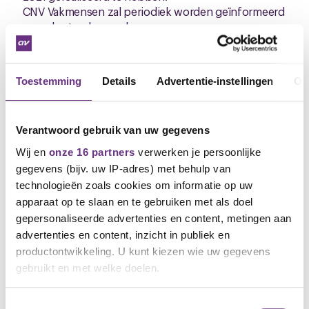
CNV Vakmensen zal periodiek worden geïnformeerd
over de stand van zaken.
Overleg najaar 2020
Gelet op de looptijd van beide overeenkomsten
Toestemming
Details
Advertentie-instellingen
Ov
zullen er in het najaar van 2020 onderhandelingen
moeten plaatsvinden over de te wijzigen afspraken
met betrekking tot de B-cao Metalektro en het
Verantwoord gebruik van uw gegevens
Sociaal plan.
Wij en
onze 16 partners
verwerken je persoonlijke
Wensen tot aanpassing/verbetering kunnen
natuurlijk nu al kenbaar gemaakt worden.
gegevens (bijv. uw IP-adres) met behulp van
Dit kan via een mail bericht aan:
technologieën zoals cookies om informatie op uw
a.huizinga@cnvvakmensen.nl
apparaat op te slaan en te gebruiken met als doel
gepersonaliseerde advertenties en content, metingen aan
Arjan Huizinga,
advertenties en content, inzicht in publiek en
Bestuurder CNV Vakmensen
productontwikkeling. U kunt kiezen wie uw gegevens
M. 06-5160 2032
gebruikt en met welke doelen.
E.
a.huizinga@cnvvakmensen.nl
Als u het toestaat, willen we ook graag:
Toestemmingsselectie