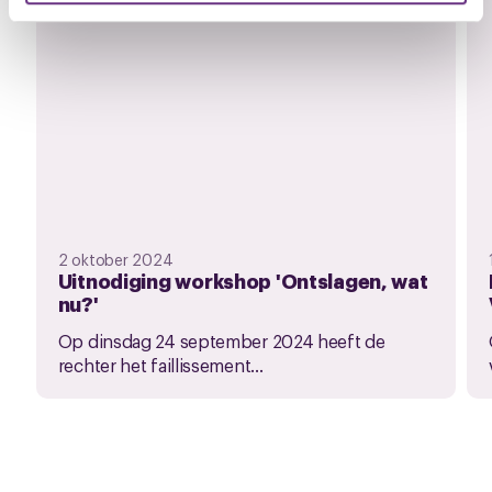
U kunt uw toestemming op elk moment wijzigen of
intrekken via de
cookieverklaring
of door te klikken op
het ronde cookie-instellingenicoontje linksonder op de
pagina.
2 oktober 2024
Uitnodiging workshop 'Ontslagen, wat
nu?'
Op dinsdag 24 september 2024 heeft de
rechter het faillissement...