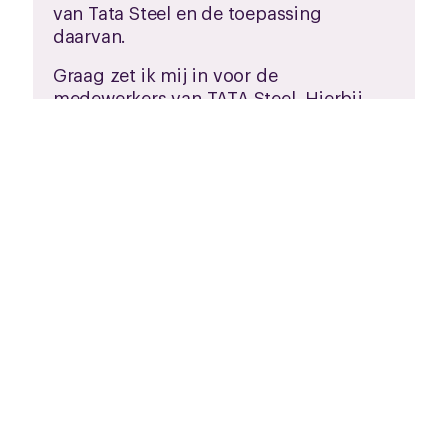
van Tata Steel en de toepassing
daarvan.
Graag zet ik mij in voor de
medewerkers van TATA Steel. Hierbij
heb ik een sterk gevoel voor
rechtvaardigheid en neem ik geen blad
voor mijn mond als de situatie daarom
vraagt.
Dus ik zou zeggen... Stem op mij en
laten we samen onze doelen bereiken!
SAMEN STAAN WIJ IJZERSTERK!
STEM CNV