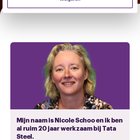
U kunt uw toestemming op elk moment wijzigen of
intrekken via de
cookieverklaring
of door te klikken op
het ronde cookie-instellingenicoontje linksonder op de
pagina.
Mijn naam is Nicole Schoo en ik ben
al ruim 20 jaar werkzaam bij Tata
Steel.