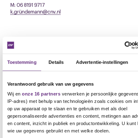
M: 06 8191 9717
k.gründemann@cnv.nl
Downloads
Toestemming
Details
Advertentie-instellingen
M2401_0668.1_Voorstellen_namens_CNV_voor_cao_Foldi
(.1_Voorstellen_namens_CNV_voor_cao_Folding_Boxboard
Verantwoord gebruik van uw gegevens
Wij en
onze 16 partners
verwerken je persoonlijke gegevens
IP-adres) met behulp van technologieën zoals cookies om in
Gerelateerd nieuws
op uw apparaat op te slaan en te gebruiken met als doel
Zie al het nieuws
gepersonaliseerde advertenties en content, metingen aan ad
en content, inzicht in publiek en productontwikkeling. U kunt
wie uw gegevens gebruikt en met welke doelen.