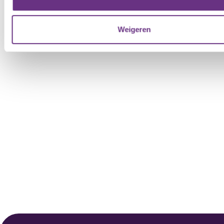
cookieverklaring
of door te klikken op het ronde cookie-
instellingenicoontje linksonder op de pagina.
Weigeren