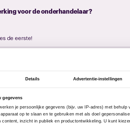
erking voor de onderhandelaar?
es de eerste!
Details
Advertentie-instellingen
w gegevens
erken je persoonlijke gegevens (bijv. uw IP-adres) met behulp 
meer invloed op jouw arbeid
apparaat op te slaan en te gebruiken met als doel gepersonalise
 content, inzicht in publiek en productontwikkeling. U kunt kiez
n CNV, nu tijdelijk de eerste 3 maanden met 50% ko
Nog geen lid? Ontvang updates over je cao.
Vul je e-mailadres in en kies welke updates je wilt ontvangen.
E-mailadres