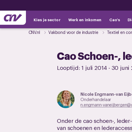
Kies je sector
Werk en inkomen
Cao's
Di
CNV.nl
Vakbond voor de industrie
Textiel en co
Cao Schoen-, le
Looptijd:
1 juli 2014
-
30 juni
Nicole Engmann-van Eij
Onderhandelaar
n.engmann-vaneijbergen@c
Onder de cao schoen-, leder-
van schoenen en lederaccess