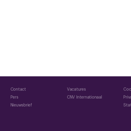
Contact
Vacatures
Coo
Pers
CNV Internationaal
Priv
Nieuwsbrief
Sta