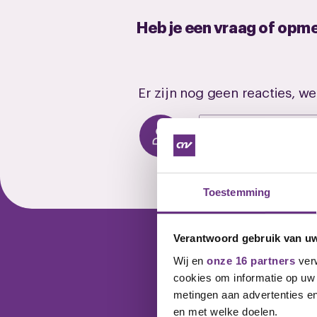
Heb je een vraag of opm
Er zijn nog geen reacties, we
Reageren
Toestemming
Verantwoord gebruik van u
Wij en
onze 16 partners
verw
Wil jij ook 
cookies om informatie op uw 
metingen aan advertenties en
Word vandaag nog lid va
en met welke doelen.