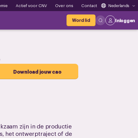
emie
Actief voor CNV
Over ons
Contact
Nederlands
Word lid
Inloggen
e
Download jouw cao
kzaam zijn in de productie
 het ontwerptraject of de