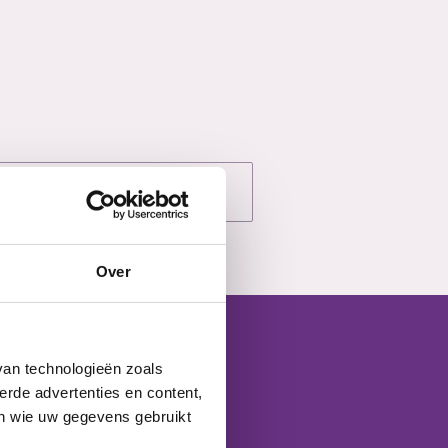
Over
van technologieën zoals
svoorwaarden?
erde advertenties en content,
en wie uw gegevens gebruikt
rting. Jouw mening telt!