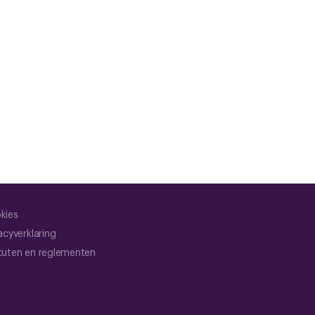
kies
acyverklaring
tuten en reglementen