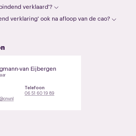
bindend verklaard'?
nd verklaring' ook na afloop van de cao?
on
ngmann-van Eijbergen
aar
Telefoon
06 51 60 19 89
@cnv.nl