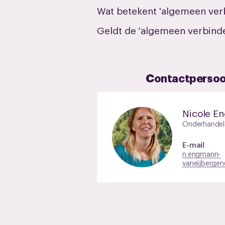
Wat betekent 'algemeen ver
Geldt de 'algemeen verbinde
Contactperso
Nicole E
Onderhandel
E-mail
n.engmann-
vaneijbergen