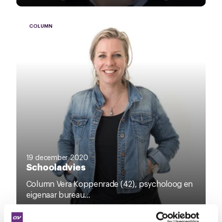
COLUMN
19 december 2020
Schooladvies
Column Vera Koppenrade (42), psycholoog en
eigenaar bureau...