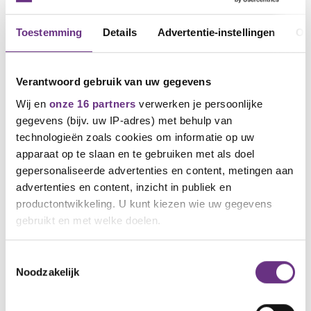
Toestemming
Details
Advertentie-instellingen
Ov
Verantwoord gebruik van uw gegevens
Wij en
onze 16 partners
verwerken je persoonlijke
gegevens (bijv. uw IP-adres) met behulp van
technologieën zoals cookies om informatie op uw
apparaat op te slaan en te gebruiken met als doel
gepersonaliseerde advertenties en content, metingen aan
15 december 2020
advertenties en content, inzicht in publiek en
Oproep voor voorbereidingstijd online
productontwikkeling. U kunt kiezen wie uw gegevens
onderwijs gehonoreerd
gebruikt en met welke doelen.
'Neem je tijd om de online lessen die je vanaf 4
januari gaat...
Als u het toestaat, willen we ook graag:
Toestemmingsselectie
Noodzakelijk
Informatie verzamelen over uw geografische
locatie, die tot een paar meter nauwkeurig kan zijn
Uw apparaat identificeren door het actief te