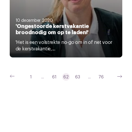
10 december 2020
'Ongestoorde kerstvakantie
broodnodig om op te laden!'
'Het is een volstrekte no-go om in of net voor
de kerstvakantie,...
1
...
61
62
63
...
76