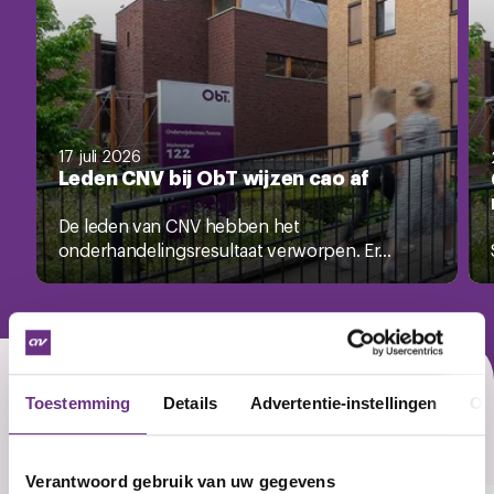
17 juli 2026
Leden CNV bij ObT wijzen cao af
De leden van CNV hebben het
onderhandelingsresultaat verworpen. Er...
Toestemming
Details
Advertentie-instellingen
Ov
Actueel over cao ObT
Zie al het nieuws
Verantwoord gebruik van uw gegevens