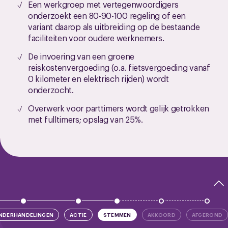
Een werkgroep met vertegenwoordigers
onderzoekt een 80-90-100 regeling of een
variant daarop als uitbreiding op de bestaande
faciliteiten voor oudere werknemers.
De invoering van een groene
reiskostenvergoeding (o.a. fietsvergoeding vanaf
0 kilometer en elektrisch rijden) wordt
onderzocht.
Overwerk voor parttimers wordt gelijk getrokken
met fulltimers; opslag van 25%.
NDERHANDELINGEN
ACTIE
STEMMEN
AKKOORD
AFGEROND