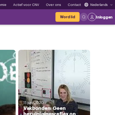
emie
Actief voor CNV
Over ons
Contact
Nederlands
Word lid
Inloggen
11 juni 2020
Vakbonden: Geen
bezuinigingsreflex op