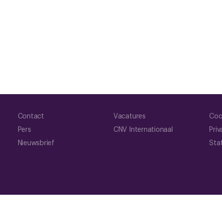
Contact
Vacatures
Coo
Pers
CNV Internationaal
Priv
Nieuwsbrief
Sta