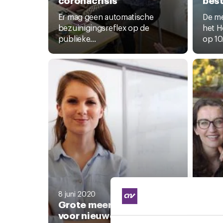
Er mag geen automatische
De m
bezuinigingsreflex op de
het H
publieke...
op 10.
8 juni
Juf 
8 juni 2020
Grote meerderheid stemt
van 
voor nieuwe cao mbo
vers