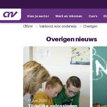
Kies je sector
Werk en inkomen
Cao's
Di
CNV.nl
Vakbond voor onderwijs
Overigen
Overigen nieuws
17 juni 2020
Tijdelijke oplossingen
15 jun