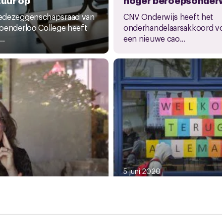
edezeggenschapsraad van
CNV Onderwijs heeft het
oenderloo College heeft
onderhandelaarsakkoord v
..
een nieuwe cao...
5 juni 2020
RIVM: geen
 2020
had corona: ‘De rest
belemmeringen volle
de dag ben ik
opening scholen
leten’
RIVM ziet op basis van