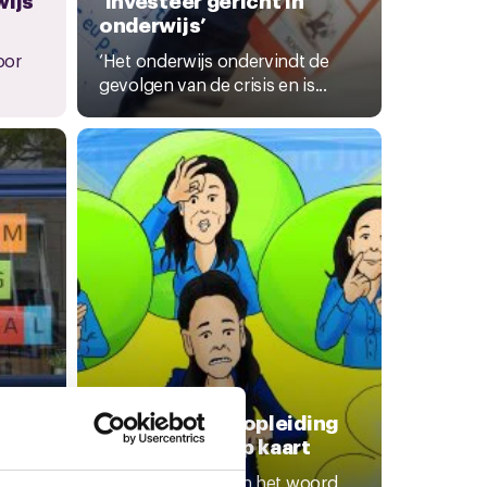
onderwijs’
oor
‘Het onderwijs ondervindt de
gevolgen van de crisis en is...
2 juni 2020
dige
Irma-hype zet opleiding
gebarentolk op kaart
Haar vertolking van het woord