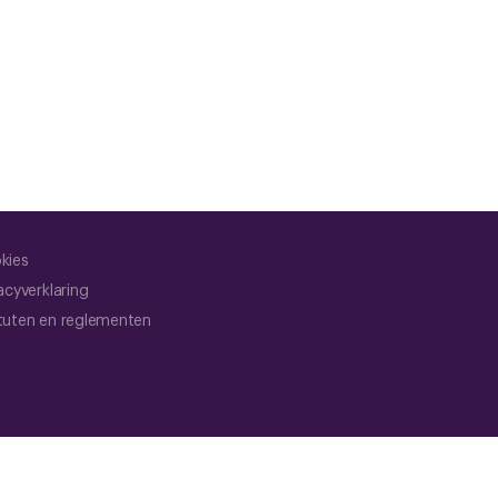
kies
acyverklaring
tuten en reglementen