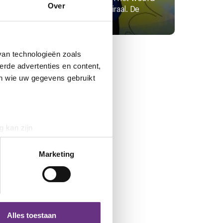
Over
rol
‘hamsteren’ ging viraal. De
Drentse...
van technologieën zoals
erde advertenties en content,
en wie uw gegevens gebruikt
g kan zijn
erprinting)
t
detailgedeelte
in. U kunt uw
Marketing
 media te bieden en om ons
ze partners voor social
nformatie die u aan ze heeft
Alles toestaan