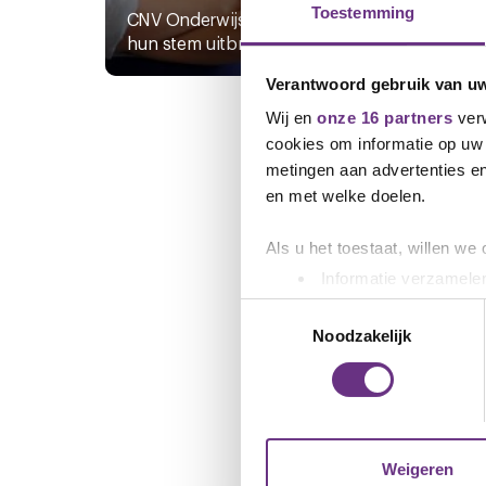
Toestemming
CNV Onderwijs-leden konden
Coron
hun stem uitbrengen over het...
Dus o
Verantwoord gebruik van u
Wij en
onze 16 partners
verw
cookies om informatie op uw 
metingen aan advertenties en
en met welke doelen.
Als u het toestaat, willen we
Informatie verzamelen
Uw apparaat identific
Toestemmingsselectie
Lees meer over hoe uw perso
Noodzakelijk
toestemming op elk moment wi
We gebruiken cookies om cont
websiteverkeer te analyseren
media, adverteren en analys
Weigeren