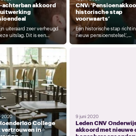
-achterban akkoord
CNV: ‘Pensioenakkoo
uitwerking
historische stap
sioendeal
voorwaarts’
zijn uiteraard zeer verheugd
Een historische stap richti
ze uitslag. Dit is een...
nieuw pensioenstelsel.’,...
i 2020
9 juni 2020
Hoenderloo College
Leden CNV Onderwij
 vertrouwen in
akkoord met nieuwe 
uur op
hoger beroepsonderw