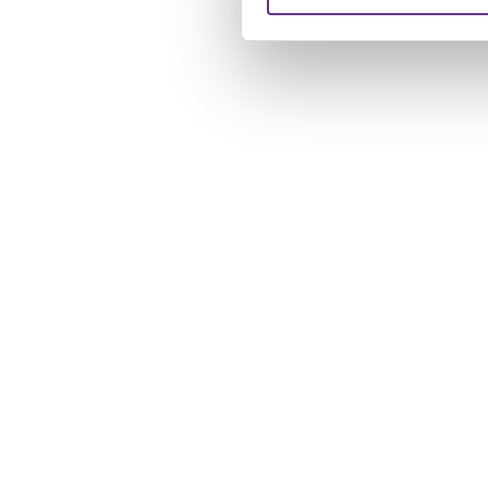
verstrekt of die ze hebben v
U kunt uw toestemming op el
cookie-instellingenicoontje l