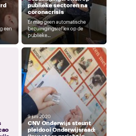
rd
publieke sectoren na
coronacrisis
Er mag geen automatische
ng een
bezuinigingsreflex op de
publieke...
9 juni 2020
s
CNV Onderwijs steunt
cao
pleidooi Onderwijsraad:
ijs
‘Investeer gericht in