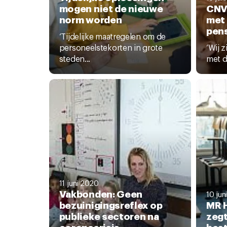
mogen niet de nieuwe
CNV
norm worden
met 
pen
‘Tijdelijke maatregelen om de
personeelstekorten in grote
‘Wij 
steden...
met de
11 juni 2020
Vakbonden: Geen
10 jun
bezuinigingsreflex op
MR 
publieke sectoren na
zegt
coronacrisis
best