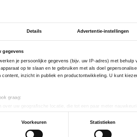
Advies en
Onbeperkt 
Hulp bij he
Details
Advertentie-instellingen
Gratis wor
Toegang to
en seniore
w gegevens
Advies en i
erken je persoonlijke gegevens (bijv. uw IP-adres) met behulp 
(bijvoorbe
apparaat op te slaan en te gebruiken met als doel gepersonalise
 content, inzicht in publiek en productontwikkeling. U kunt kiez
E-mailadres
Inschrijven en downloaden
Direct downloaden
 ook graag:
 over uw geografische locatie, die tot een paar meter nauwkeuri
eren door het actief te scannen op specifieke eigenschappen (fing
onlijke gegevens worden verwerkt en stel uw voorkeuren in he
Voorkeuren
Statistieken
jzigen of intrekken in de Cookieverklaring.