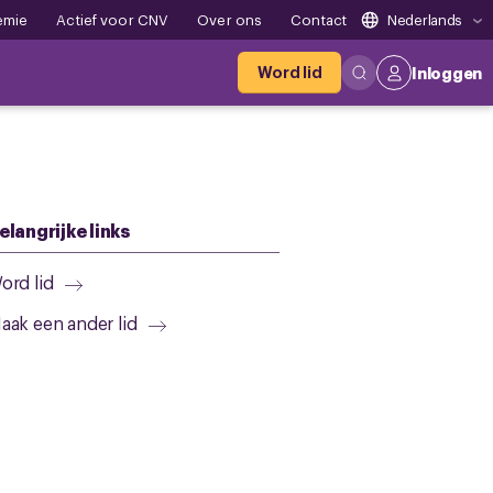
emie
Actief voor CNV
Over ons
Contact
Nederlands
Word lid
Inloggen
elangrijke links
ord lid
aak een ander lid