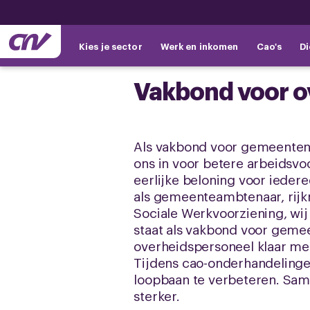
Kies je sector
Werk en inkomen
Cao's
Di
Vakbond voor o
Als vakbond voor gemeenten 
ons in voor betere arbeidsv
eerlijke beloning voor iedere
als gemeenteambtenaar, rijk
Sociale Werkvoorziening, wij
staat als vakbond voor gem
overheidspersoneel klaar met
Tijdens cao-onderhandeling
loopbaan te verbeteren. Sa
sterker.