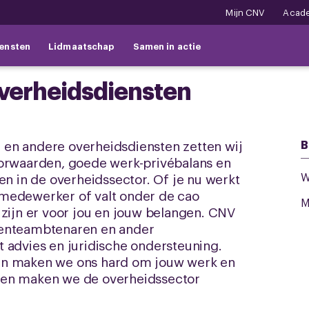
Mijn CNV
Acad
ensten
Lidmaatschap
Samen in actie
verheidsdiensten
en andere overheidsdiensten zetten wij
B
oorwaarden, goede werk-privébalans en
W
en in de overheidssector. Of je nu werkt
medewerker of valt onder de cao
M
 zijn er voor jou en jouw belangen. CNV
eenteambtenaren en ander
 advies en juridische ondersteuning.
en maken we ons hard om jouw werk en
men maken we de overheidssector