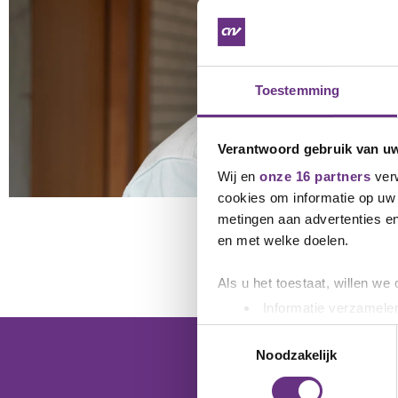
Toestemming
Verantwoord gebruik van u
Wij en
onze 16 partners
verw
cookies om informatie op uw 
metingen aan advertenties en
en met welke doelen.
Als u het toestaat, willen we
Informatie verzamelen
Uw apparaat identific
Toestemmingsselectie
Lees meer over hoe uw perso
Noodzakelijk
toestemming op elk moment wi