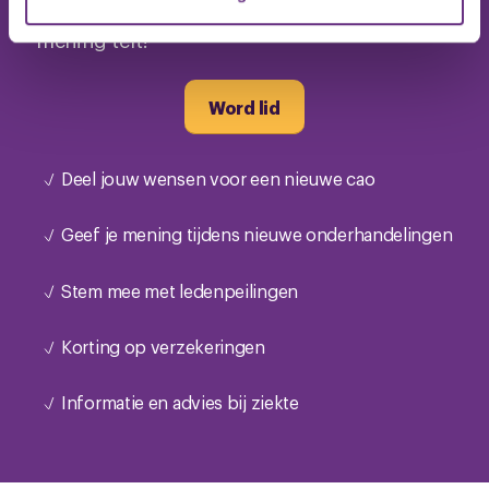
de eerste 3 maanden met 50% korting. Jouw
U kunt uw toestemming op elk moment wijzigen of
mening telt!
intrekken via de
cookieverklaring
of door te klikken op
het ronde cookie-instellingenicoontje linksonder op de
pagina.
Word lid
Deel jouw wensen voor een nieuwe cao
Geef je mening tijdens nieuwe onderhandelingen
Stem mee met ledenpeilingen
Korting op verzekeringen
Informatie en advies bij ziekte