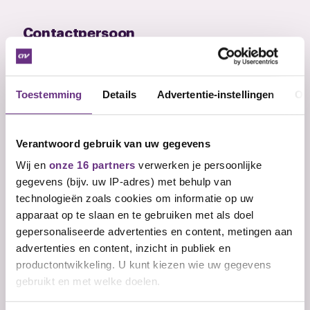
Contactpersoon
Gerard van Dijk
Onderhandelaar
Toestemming
Details
Advertentie-instellingen
Ov
Verantwoord gebruik van uw gegevens
E-mail
g.vandijk@cnv.nl
Wij en
onze 16 partners
verwerken je persoonlijke
Telefoon
gegevens (bijv. uw IP-adres) met behulp van
06 20 60 18 19
technologieën zoals cookies om informatie op uw
apparaat op te slaan en te gebruiken met als doel
gepersonaliseerde advertenties en content, metingen aan
advertenties en content, inzicht in publiek en
productontwikkeling. U kunt kiezen wie uw gegevens
gebruikt en met welke doelen.
Heb je een opmerking of vraag voor de