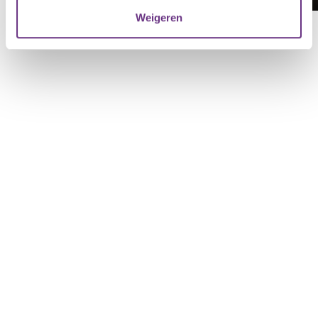
verzameld op basis van uw gebruik van hun services.
Weigeren
U kunt uw toestemming op elk moment wijzigen of
intrekken via de
cookieverklaring
of door te klikken op
het ronde cookie-instellingenicoontje linksonder op de
pagina.