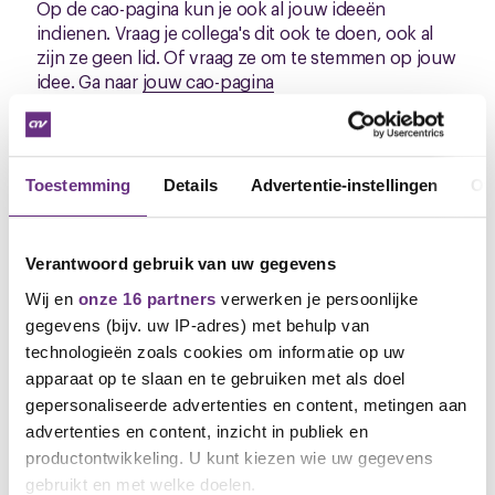
Op de cao-pagina kun je ook al jouw ideeën
indienen. Vraag je collega's dit ook te doen, ook al
zijn ze geen lid. Of vraag ze om te stemmen op jouw
idee. Ga naar
jouw cao-pagina
Voorstellenbrief
Op basis van deze input zal ik een voorstellenbrief
Toestemming
Details
Advertentie-instellingen
Ov
opstellen en deze meenemen naar het eerste cao
overleg. Ik zal jullie tijdens het overleg op de hoogte
houden van de voortgang en als er een resultaat is
Verantwoord gebruik van uw gegevens
bereikt ter stemming voorleggen aan jullie.
Wij en
onze 16 partners
verwerken je persoonlijke
Met vriendelijke groet,
gegevens (bijv. uw IP-adres) met behulp van
technologieën zoals cookies om informatie op uw
Sijtze de Bruine
apparaat op te slaan en te gebruiken met als doel
Bestuurder CNV
gepersonaliseerde advertenties en content, metingen aan
advertenties en content, inzicht in publiek en
productontwikkeling. U kunt kiezen wie uw gegevens
gebruikt en met welke doelen.