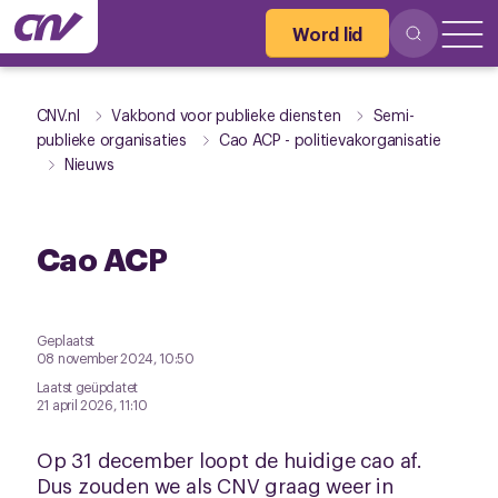
Word lid
CNV.nl
Vakbond voor publieke diensten
Semi-
publieke organisaties
Cao ACP - politievakorganisatie
Nieuws
Cao ACP
Geplaatst
08 november 2024, 10:50
Laatst geüpdatet
21 april 2026, 11:10
Op 31 december loopt de huidige cao af.
Dus zouden we als CNV graag weer in