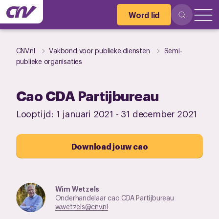
Word lid
CNV.nl
Vakbond voor publieke diensten
Semi-
publieke organisaties
Cao CDA Partijbureau
Looptijd:
1 januari 2021
-
31 december 2021
Download jouw cao
Wim Wetzels
Onderhandelaar cao CDA Partijbureau
w.wetzels@cnv.nl