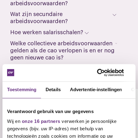
arbeidsvoorwaarden?
Wat zijn secundaire
arbeidsvoorwaarden?
Hoe werken salarisschalen?
Welke collectieve arbeidsvoorwaarden
gelden als de cao verlopen is en er nog
geen nieuwe cao is?
Contactpersonen
Toestemming
Details
Advertentie-instellingen
Ov
Wim Wetzels
Onderhandelaar cao CDA
Verantwoord gebruik van uw gegevens
Partijbureau
Wij en
onze 16 partners
verwerken je persoonlijke
gegevens (bijv. uw IP-adres) met behulp van
E-mail
technologieën zoals cookies om informatie op uw
w.wetzels@cnv.nl