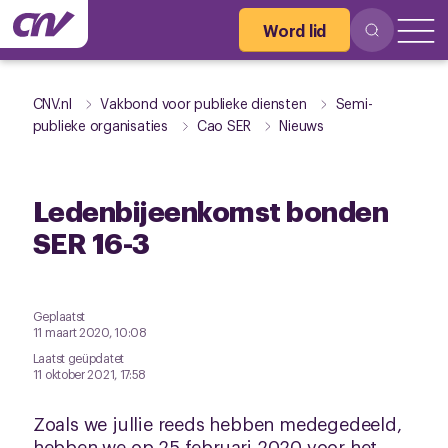
Word lid
CNV.nl
Vakbond voor publieke diensten
Semi-
publieke organisaties
Cao SER
Nieuws
Ledenbijeenkomst bonden
SER 16-3
Geplaatst
11 maart 2020, 10:08
Laatst geüpdatet
11 oktober 2021, 17:58
Zoals we jullie reeds hebben medegedeeld,
hebben we op 25 februari 2020 voor het