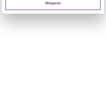
Weigeren
U kunt uw toestemming op elk moment wijzigen of
intrekken via de
cookieverklaring
of door te klikken op
het ronde cookie-instellingenicoontje linksonder op de
pagina.