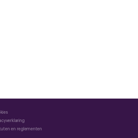
kies
acyverklaring
tuten en reglementen