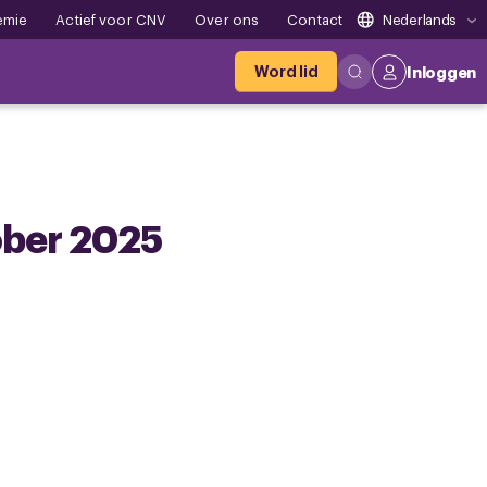
emie
Actief voor CNV
Over ons
Contact
Nederlands
Word lid
Inloggen
ober 2025