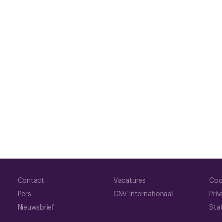
Contact
Vacatures
Coo
Pers
CNV Internationaal
Priv
Nieuwsbrief
Sta