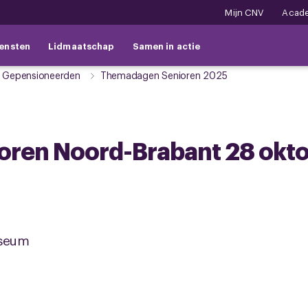
Mijn CNV
Acad
ensten
Lidmaatschap
Samen in actie
 Gepensioneerden
Themadagen Senioren 2025
ren Noord-Brabant 28 okt
useum