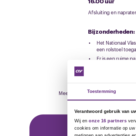
16.00 uur
Afsluiting en naprate
Bijzonderheden:
Het Nationaal Vlas
een rolstoel toegan
Er is een ruime p
Openbaar vervoer,
Adres museum Stoo
Toestemming
Meer over het Vlasserij-Suikermu
Verantwoord gebruik van u
Wij en
onze 16 partners
verw
cookies om informatie op uw 
metingen aan advertenties en