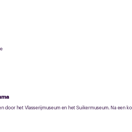
ee
mma
en door het Vlasserijmuseum en het Suikermuseum. Na een ko