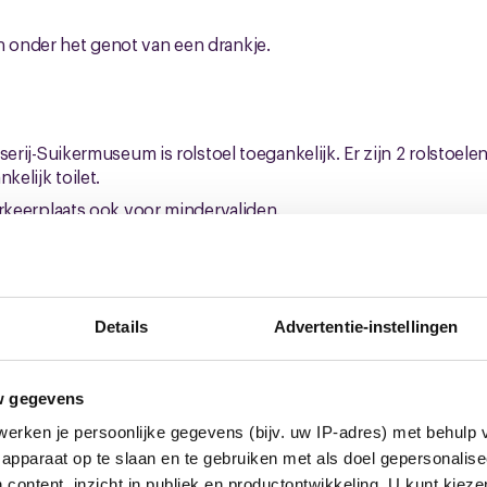
n onder het genot van een drankje.
serij-Suikermuseum is rolstoel toegankelijk. Er zijn 2 rolstoele
kelijk toilet.
arkeerplaats ook voor mindervaliden.
 met Arriva buslijn 117 vanuit Breda. Deze bus stopt op de Sto
fdijk 1a, Klundert.
Details
Advertentie-instellingen
seum
w gegevens
erken je persoonlijke gegevens (bijv. uw IP-adres) met behulp 
apparaat op te slaan en te gebruiken met als doel gepersonalise
 content, inzicht in publiek en productontwikkeling. U kunt kiez