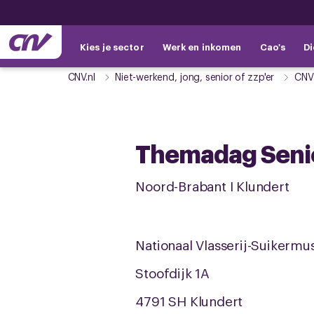
Kies je sector
Werk en inkomen
Cao's
Di
CNV.nl
Niet-werkend, jong, senior of zzp'er
CNV
Themadag Senio
Noord-Brabant I Klundert
Nationaal Vlasserij-Suikerm
Stoofdijk 1A
4791 SH Klundert