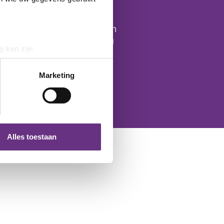
ag
 partner) maximaal aan één
je na je eigen aanmelding
g kan zijn
erprinting)
t
detailgedeelte
in. U kunt uw
Marketing
 media te bieden en om ons
ze partners voor social
nformatie die u aan ze heeft
Alles toestaan
 te klikken op het ronde