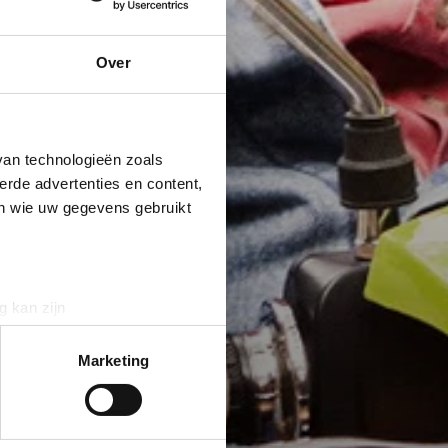
Over
van technologieën zoals
erde advertenties en content,
en wie uw gegevens gebruikt
g kan zijn
erprinting)
t
detailgedeelte
in. U kunt uw
Marketing
 media te bieden en om ons