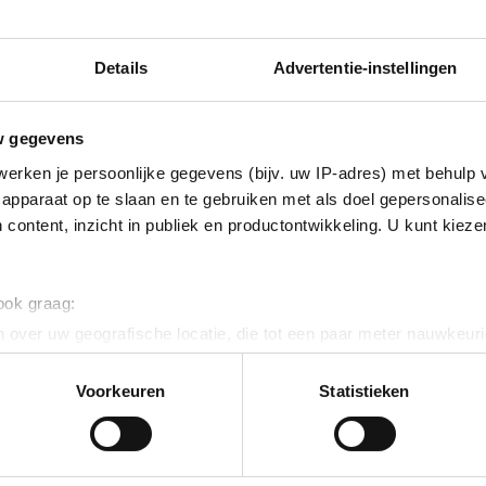
Details
Advertentie-instellingen
w gegevens
erken je persoonlijke gegevens (bijv. uw IP-adres) met behulp 
apparaat op te slaan en te gebruiken met als doel gepersonalise
 content, inzicht in publiek en productontwikkeling. U kunt kiez
 ook graag:
 over uw geografische locatie, die tot een paar meter nauwkeuri
eren door het actief te scannen op specifieke eigenschappen (fing
onlijke gegevens worden verwerkt en stel uw voorkeuren in he
Voorkeuren
Statistieken
jzigen of intrekken in de Cookieverklaring.
ent en advertenties te personaliseren, om functies voor social