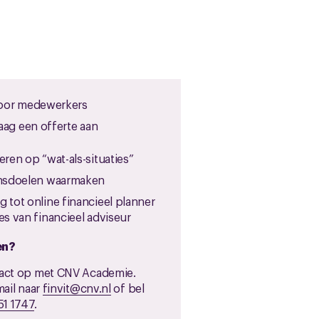
oor medewerkers
aag een offerte aan
eren op “wat-als-situaties”
ensdoelen waarmaken
 tot online financieel planner
es van financieel adviseur
en?
act op met CNV Academie.
ail naar
finvit@cnv.nl
of bel
1 1747
.