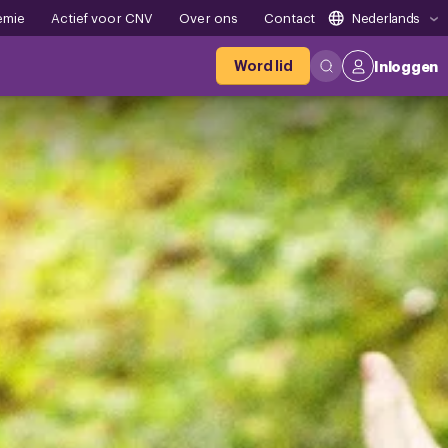
emie
Actief voor CNV
Over ons
Contact
Nederlands
Word lid
Inloggen