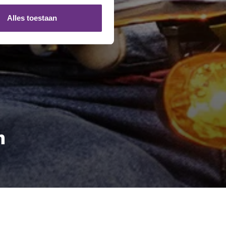
ze partners voor social
nformatie die u aan ze heeft
Alles toestaan
 te klikken op het ronde
n