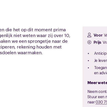
en die het op dit moment prima
nlijk niet weten waar zij over 10,
Voor
V
maken we een sprongetje naar de
Prijs
Vr
iciperen, rekening houden met
vensdoelen waarmaken.
Anticip
Je lev
Toegang
en advi
Meer wet
Neem cont
Stuur een m
naar
030 75