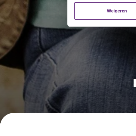
websiteverkeer te analyseren
media, adverteren en analys
Weigeren
verstrekt of die ze hebben v
U kunt uw toestemming op el
cookie-instellingenicoontje l