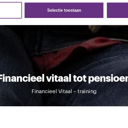
. Ook delen we informatie over uw gebruik van onze site met on
e. Deze partners kunnen deze gegevens combineren met andere i
Selectie toestaan
erzameld op basis van uw gebruik van hun services.
k moment wijzigen of intrekken via de
cookieverklaring
of door
inksonder op de pagina.
Financieel vitaal tot pensioe
Financieel Vitaal – training