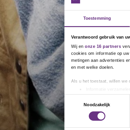
Toestemming
Verantwoord gebruik van u
Wij en
onze 16 partners
verw
cookies om informatie op uw 
metingen aan advertenties en
en met welke doelen.
Als u het toestaat, willen we
Informatie verzamelen
Uw apparaat identific
Toestemmingsselectie
Lees meer over hoe uw perso
Noodzakelijk
toestemming op elk moment wi
We gebruiken cookies om cont