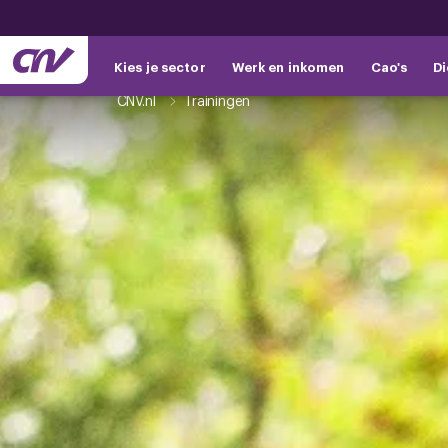
Kies je sector
Werk en inkomen
Cao's
Di
CNV.nl
Trainingen