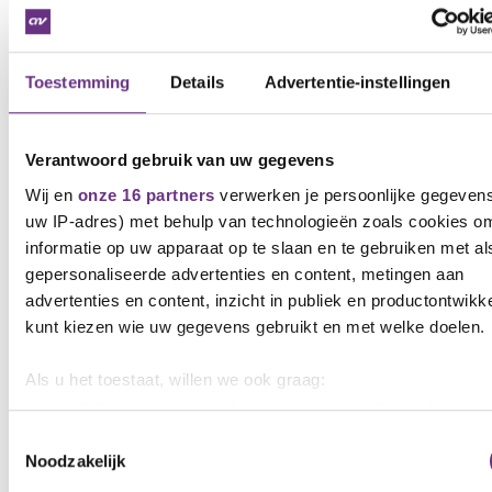
onderhandelingen, die gaan plaatsvinden begin
2022, structurele afspraken maken.
Vragen/opmerkingen/stemmen ?
Toestemming
Details
Advertentie-instellingen
Voor vragen of opmerkingen over deze info neem
gerust contact op met je bestuurder Michiel
Wallaard via 06-20471892 of
Verantwoord gebruik van uw gegevens
m.wallaard@cnvvakmensen.nl
We nodigen je ook uit
Wij en
onze 16 partners
verwerken je persoonlijke gegevens 
om voor 15 november 12 uur aan te geven of je kan
instemmen met deze aanpassingen.
uw IP-adres) met behulp van technologieën zoals cookies o
informatie op uw apparaat op te slaan en te gebruiken met al
Downloads
gepersonaliseerde advertenties en content, metingen aan
advertenties en content, inzicht in publiek en productontwikk
kunt kiezen wie uw gegevens gebruikt en met welke doelen.
Protocol_inz_tijdelijke_afspraak_gedifferentieerd_bel
(.pdf)
Als u het toestaat, willen we ook graag:
Protocol_Reiskostenregeling_en_thuiswerkvergoeding
(.pdf)
Informatie verzamelen over uw geografische locatie, d
een paar meter nauwkeurig kan zijn
Toestemmingsselectie
voorstel_voor_nieuw_artikel_7.4_-_def (.4_-_def.pdf)
Noodzakelijk
Uw apparaat identificeren door het actief te scannen 
specifieke eigenschappen (fingerprinting)