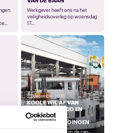
ingen
Werkgever heeft ons na het
veiligheidsoverleg op woensdag
e...
17...
22 december 2023
KOOLE WIL AF VAN
WERKZEKERHEID EN
STRUCTURELE
EN
LOONSVERHOGINGEN
Zoals jullie weten zijn de cao-