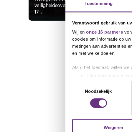
ACT
Toestemming
veiligheidsoverleg op woensdag
17...
JOUW
Verantwoord gebruik van u
Wij en
onze 16 partners
verw
cookies om informatie op uw 
metingen aan advertenties en
en met welke doelen.
Als u het toestaat, willen we
Informatie verzamelen
Uw apparaat identific
Toestemmingsselectie
Lees meer over hoe uw perso
Noodzakelijk
toestemming op elk moment wi
We gebruiken cookies om cont
websiteverkeer te analyseren
media, adverteren en analys
Weigeren