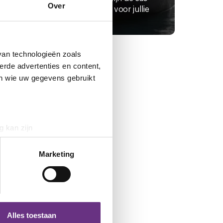
Over
isatie
onderhandelingen voor jullie
...
nieuwe...
van technologieën zoals
erde advertenties en content,
en wie uw gegevens gebruikt
g kan zijn
erprinting)
t
detailgedeelte
in. U kunt uw
Marketing
 media te bieden en om ons
ze partners voor social
nformatie die u aan ze heeft
Alles toestaan