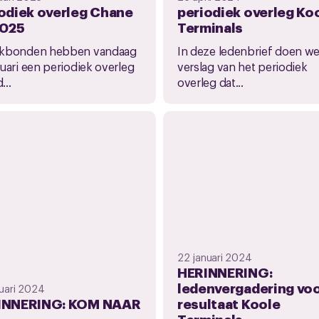
odiek overleg Chane
periodiek overleg Ko
2025
Terminals
akbonden hebben vandaag
In deze ledenbrief doen w
nuari een periodiek overleg
verslag van het periodiek
...
overleg dat...
22 januari 2024
HERINNERING:
ledenvergadering vo
nuari 2024
INNERING: KOM NAAR
resultaat Koole
Terminals