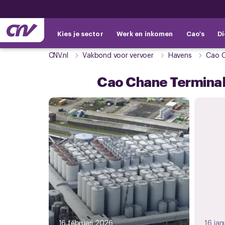
Kies je sector
Werk en inkomen
Cao's
Di
CNV.nl
Vakbond voor vervoer
Havens
Cao C
Cao Chane Terminal
16 februari 2026
16 jan