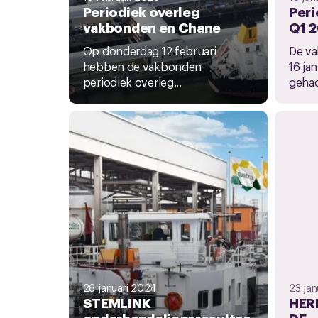
Periodiek overleg
Peri
vakbonden en Chane
Q1 
Op donderdag 12 februari
De v
hebben de vakbonden
16 ja
periodiek overleg...
gehad
26 januari 2024
23 ja
STEMLINK
HER
onderhandelingsresultaa
DE