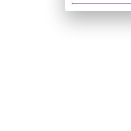
verstrekt of die ze hebben v
U kunt uw toestemming op el
cookie-instellingenicoontje l