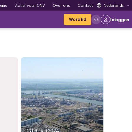
emie
Actief voor CNV
Over ons
Contact
Nederlands
Word lid
Inloggen
13 februari 2024