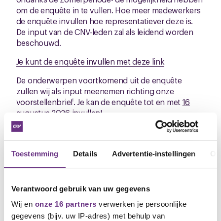
om de enquête in te vullen. Hoe meer medewerkers
de enquête invullen hoe representatiever deze is.
De input van de CNV-leden zal als leidend worden
beschouwd.
Je kunt de enquête invullen met deze link
De onderwerpen voortkomend uit de enquête
zullen wij als input meenemen richting onze
voorstellenbrief. Je kan de enquête tot en met
16
augustus 2026
invullen!
Ben je nog geen lid? Word dan nu lid!
Toestemming
Details
Advertentie-instellingen
Ov
Voor goede arbeidsvoorwaarden hebben we elkaar
nodig. Jouw steun is belangrijk om tot nieuwe cao te
komen die aansluit bij jouw wensen. Hoe meer
collega’s lid zijn van CNV binnen Liquin en hoe
Verantwoord gebruik van uw gegevens
actiever zij zich inzetten, hoe sterker we samen
Wij en
onze 16 partners
verwerken je persoonlijke
staan. Alleen op die manier versterken we onze
gegevens (bijv. uw IP-adres) met behulp van