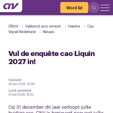
Word lid
CNV.nl
Vakbond voor vervoer
Havens
Cao
Vopak Nederland
Nieuws
Vul de enquête cao Liquin
2027 in!
Geplaatst
26 juni 2026, 10:58
Laatst geüpdatet
27 juni 2026, 19:52
Op 31 december dit jaar verloopt jullie
huidige cao. CNV is benieuwd naar wat jullie