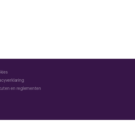
kies
acyverklaring
tuten en reglementen