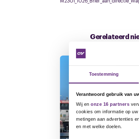
M2301_1026_Brief_aan_directie_Wa
Gerelateerd ni
Toestemming
Verantwoord gebruik van u
Wij en
onze 16 partners
verw
cookies om informatie op uw 
metingen aan advertenties en
en met welke doelen.