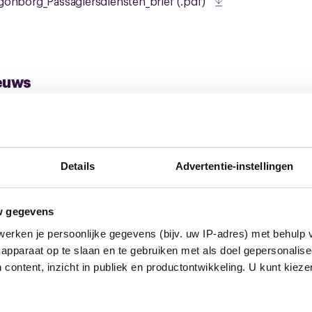
gonborg_Passagiersdiensten_brief (.pdf)
euws
Details
Advertentie-instellingen
w gegevens
erken je persoonlijke gegevens (bijv. uw IP-adres) met behulp 
apparaat op te slaan en te gebruiken met als doel gepersonalise
 content, inzicht in publiek en productontwikkeling. U kunt kiez
28 januari 2026
Vierde
22 d