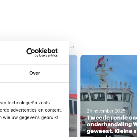
Zie al het nieuws
Over
van technologieën zoals
erde advertenties en content,
24 november 2025
Tweede ronde ca
en wie uw gegevens gebruikt
onderhandeling W
geweest. Kleine 
ecember 2025