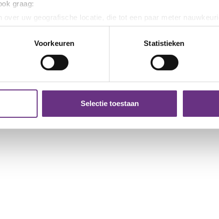
onderhandelingsronde cao
Der
 ook graag:
WPD
WPD eindigt met
ond
 over uw geografische locatie, die tot een paar meter nauwkeuri
onderhandelingsresultaat
ein
eren door het actief te scannen op specifieke eigenschappen (fing
Op maandag 26 januari is er voor de
Op 1
onlijke gegevens worden verwerkt en stel uw voorkeuren in he
Voorkeuren
Statistieken
me...
vierde keer onderhandeld met...
derde
jzigen of intrekken in de Cookieverklaring.
ent en advertenties te personaliseren, om functies voor social
. Ook delen we informatie over uw gebruik van onze site met on
e. Deze partners kunnen deze gegevens combineren met andere i
Selectie toestaan
erzameld op basis van uw gebruik van hun services.
k moment wijzigen of intrekken via de
cookieverklaring
of door
inksonder op de pagina.