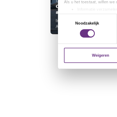
12 februari 2026
Als u het toestaat, willen we
Cao-onderhandelingen 
Informatie verzamelen
afgerond
Uw apparaat identific
Toestemmingsselectie
In de ledenvergaderingen op
Lees meer over hoe uw perso
Noodzakelijk
Ameland en Anjum heeft een rui
toestemming op elk moment wi
We gebruiken cookies om cont
websiteverkeer te analyseren
media, adverteren en analys
Weigeren
verstrekt of die ze hebben v
U kunt uw toestemming op el
cookie-instellingenicoontje l