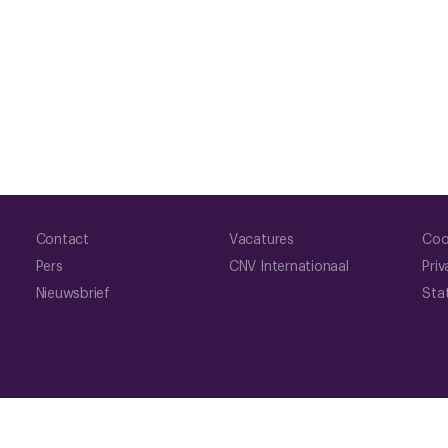
Contact
Vacatures
Coo
Pers
CNV Internationaal
Priv
Nieuwsbrief
Sta