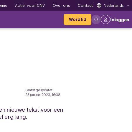
emie
Actief voor CNV
Over ons
Contact
Nederlands
Word lid
Inloggen
Laatst geüpdatet
23 januari 2023, 16:38
en nieuwe tekst voor een
l erg lang.