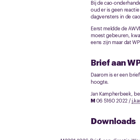
Bij de cao-onderhande
oud er is geen react
dagvensters in de c
Eerst meldde de AWVN
moest gebeuren, kwam
eens zijn maar dat WP
Brief aan W
Daarom is er een brief
hoogte.
Jan Kampherbeek, b
M
06 5160 2022 /
j.k
Downloads