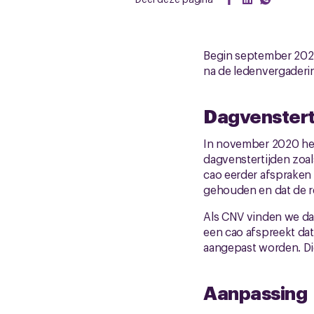
Begin september 2022
na de ledenvergaderi
Dagvenstert
In november 2020 heb
dagvenstertijden zoals
cao eerder afspraken
gehouden en dat de re
Als CNV vinden we dat 
een cao afspreekt dat
aangepast worden. Di
Aanpassing