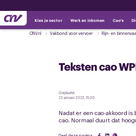
Kies je sector
Werk en inkomen
Cao's
Di
CNV.nl
Vakbond voor vervoer
Rijn- en binnenvaa
Teksten cao WP
Geplaatst
23 januari 2023, 15:30
Nadat er een cao-akkoord is 
cao. Normaal duurt dat hoogu
Deel deze pagina