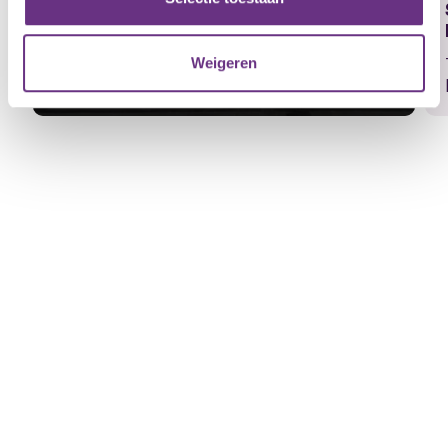
Einde van de cao bij Movares: wat
informatie die u aan ze heeft verstrekt of die ze hebben
betekent dit voor jou?
verzameld op basis van uw gebruik van hun services.
Movares heeft gereageerd op de door jullie
Weigeren
ondertekende petitie...
U kunt uw toestemming op elk moment wijzigen of
intrekken via de
cookieverklaring
of door te klikken op
het ronde cookie-instellingenicoontje linksonder op de
pagina.