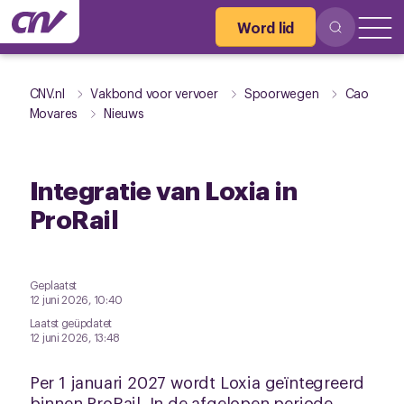
Word lid
CNV.nl
Vakbond voor vervoer
Spoorwegen
Cao
Movares
Nieuws
Integratie van Loxia in
ProRail
Geplaatst
12 juni 2026, 10:40
Laatst geüpdatet
12 juni 2026, 13:48
Per 1 januari 2027 wordt Loxia geïntegreerd
binnen ProRail. In de afgelopen periode