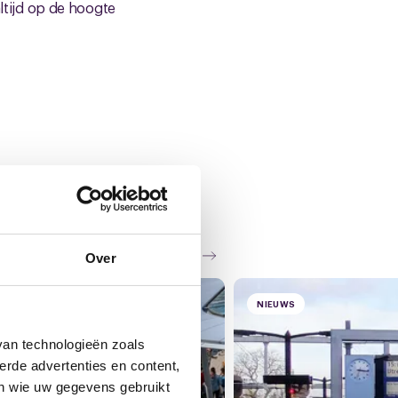
altijd op de hoogte
Zie al het nieuws
Over
NIEUWS
van technologieën zoals
erde advertenties en content,
en wie uw gegevens gebruikt