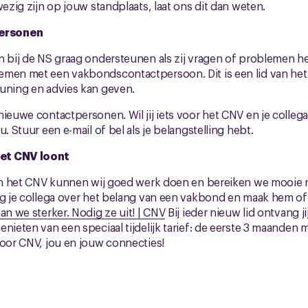
wezig zijn op jouw standplaats, laat ons dit dan weten.
ersonen
en bij de NS graag ondersteunen als zij vragen of problemen
emen met een vakbondscontactpersoon. Dit is een lid van het
euning en advies kan geven.
ieuwe contactpersonen. Wil jij iets voor het CNV en je collega
u. Stuur een e-mail of bel als je belangstelling hebt.
et CNV loont
van het CNV kunnen wij goed werk doen en bereiken we mooie r
ig je collega over het belang van een vakbond en maak hem of h
an we sterker. Nodig ze uit! | CNV
Bij ieder nieuw lid ontvang 
enieten van een speciaal tijdelijk tarief: de eerste 3 maanden
voor CNV, jou en jouw connecties!