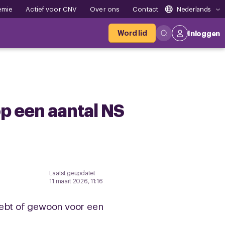
emie
Actief voor CNV
Over ons
Contact
Nederlands
Word lid
Inloggen
p een aantal NS
Laatst geüpdatet
11 maart 2026, 11:16
hebt of gewoon voor een