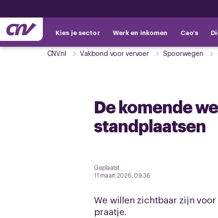
Kies je sector
Werk en inkomen
Cao's
Di
CNV.nl
Vakbond voor vervoer
Spoorwegen
De komende wek
standplaatsen
Geplaatst
11 maart 2026, 09:36
We willen zichtbaar zijn voo
praatje.