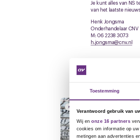
Je kunt alles van NS t
van het laatste nieuw
Henk Jongsma
Onderhandelaar CNV
M: 06 2238 3073
h.jongsma@cnv.nl
Gerelateerd ni
Toestemming
NIEUWS
Verantwoord gebruik van u
Wij en
onze 16 partners
verw
cookies om informatie op uw 
metingen aan advertenties en