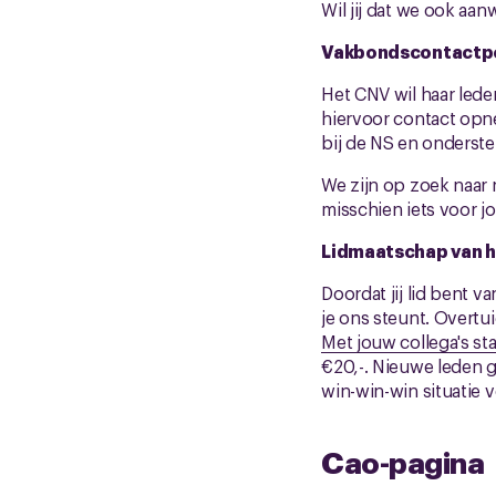
Wil jij dat we ook aan
Vakbondscontactp
Het CNV wil haar led
hiervoor contact opn
bij de NS en onderst
We zijn op zoek naar n
misschien iets voor jo
Lidmaatschap van h
Doordat jij lid bent 
je ons steunt. Overtu
Met jouw collega's sta
€20,-. Nieuwe leden g
win-win-win situatie 
Cao-pagina