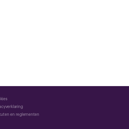
kies
acyverklaring
tuten en reglementen