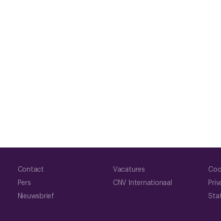
Contact
Vacatures
Coo
Pers
CNV Internationaal
Priv
Nieuwsbrief
Sta