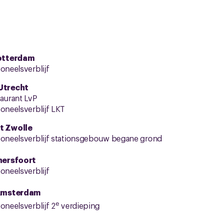
otterdam
oneelsverblijf
Utrecht
taurant LvP
soneelsverblijf LKT
t Zwolle
rsoneelsverblijf stationsgebouw begane grond
mersfoort
oneelsverblijf
 Amsterdam
e
oneelsverblijf 2
verdieping