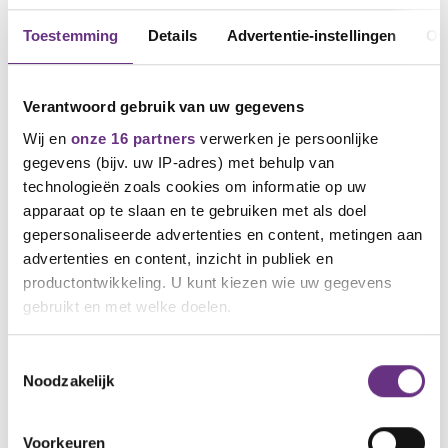
Toestemming
Details
Advertentie-instellingen
Ov
Verantwoord gebruik van uw gegevens
Wij en
onze 16 partners
verwerken je persoonlijke
gegevens (bijv. uw IP-adres) met behulp van
technologieën zoals cookies om informatie op uw
apparaat op te slaan en te gebruiken met als doel
gepersonaliseerde advertenties en content, metingen aan
15 september 2020
Eerste overleg Cao Bakkersbedrijf,
advertenties en content, inzicht in publiek en
uitermate teleurstellend
productontwikkeling. U kunt kiezen wie uw gegevens
gebruikt en met welke doelen.
Op maandag 14 september vond het eerste
cao-gesprek plaats over de...
Als u het toestaat, willen we ook graag:
Toestemmingsselectie
Noodzakelijk
Informatie verzamelen over uw geografische
locatie, die tot een paar meter nauwkeurig kan zijn
Uw apparaat identificeren door het actief te
Voorkeuren