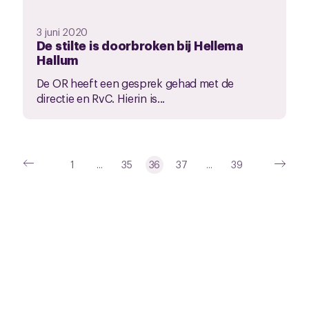
3 juni 2020
De stilte is doorbroken bij Hellema
Hallum
De OR heeft een gesprek gehad met de
directie en RvC. Hierin is...
1
...
35
36
37
...
39