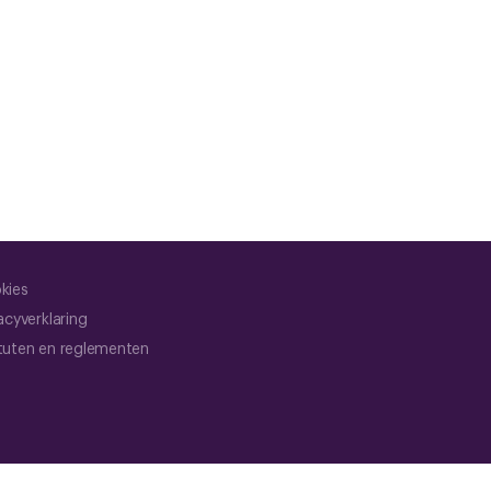
kies
acyverklaring
tuten en reglementen