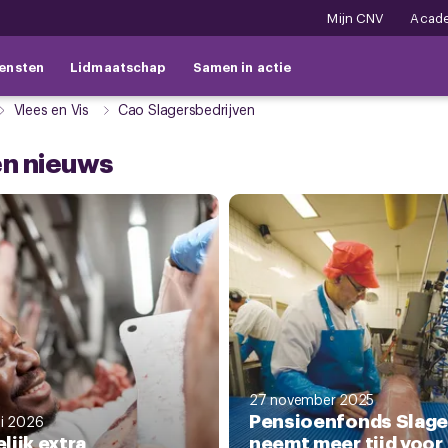
Mijn CNV
Acad
ensten
Lidmaatschap
Samen in actie
Vlees en Vis
Cao Slagersbedrijven
en nieuws
27 november 2025
Pensioenfonds Slage
i 2026
elijk extra
neemt meer tijd voor