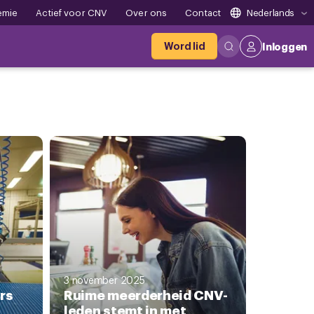
emie
Actief voor CNV
Over ons
Contact
Nederlands
Word lid
Inloggen
3 november 2025
rs
Ruime meerderheid CNV-
leden stemt in met