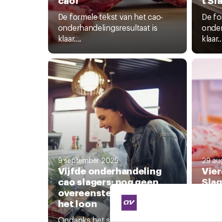
De formele tekst van het cao-
De fo
onderhandelingsresultaat is
onder
klaar....
klaar..
9 september 2025
29 au
Vijfde onderhandeling
Vier
cao slagers: nog geen
Slag
overeenstemming over
nog
het loon
onde
t
Ondanks het streven van cao-