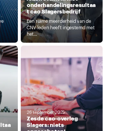
onderhandelingsresultaa
t cao Slagersbedrijf
we
Een ruime meerderheid van de
CNV-leden heeft ingestemd met
het...
26 september 2025
Zesde cao-overleg
ltaa
Slagers: niets
opgeschoten!