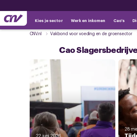
Kies je sector
Werk en inkomen
Cao's
Di
CNV.nl
Vakbond voor voeding en de groensector
Cao Slagersbedrijv
28 me
Tijd
22 juni 2026