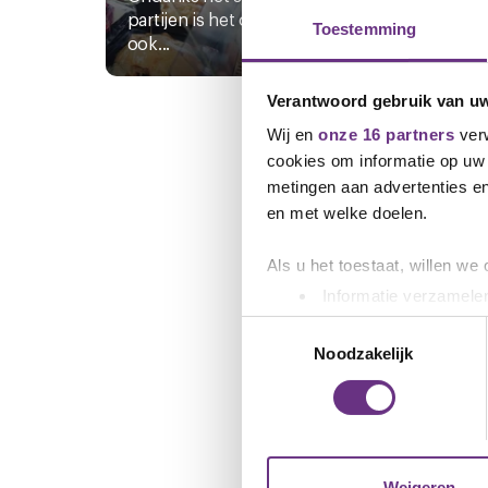
partijen is het op 8 september jl.
Werkg
Toestemming
ook...
vakbo
Verantwoord gebruik van u
Wij en
onze 16 partners
verw
cookies om informatie op uw 
metingen aan advertenties en
en met welke doelen.
Als u het toestaat, willen we
Informatie verzamelen
Uw apparaat identific
Toestemmingsselectie
Lees meer over hoe uw perso
Noodzakelijk
toestemming op elk moment wi
We gebruiken cookies om cont
websiteverkeer te analyseren
media, adverteren en analys
Weigeren