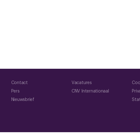
Contact
Vacatures
Coo
Pers
CNV Internationaal
Priv
Nieuwsbrief
Sta