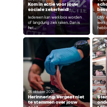
Kom in actie voor jouw
scho
sociale zekerheid!
bes
Iedereen kan werkloos worden
CNV 
of langdurig ziek raken. Dan is
werkg
het...
hebbe
26 oktober 2025
14 ok
Herinnering: Vergeet niet
Stem
te stemmen over jouw
onde
cao!
t Sl