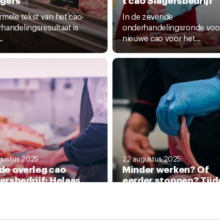
rmele tekst van het cao-
In de zevende
handelingsresultaat is
onderhandelingsronde voo
..
nieuwe cao voor het...
gustus 2025
22 augustus 2025
de overleg cao
Minder werken? Of
ersbedrijf: Helaas
eerder stoppen? Tijde
 geen
gratis financieel-adv
rhandelingsresultaa
voor Slagers
Als je weleens nadenkt ove