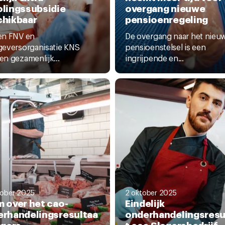
lingssubsidie
overgang nieuwe
chikbaar
pensioenregeling
en FNV en
De overgang naar het nieu
eversorganisatie KNS
pensioenstelsel is een
n gezamenlijk...
ingrijpende en...
tober 2025
2 oktober 2025
 over het cao-
Eindelijk
rhandelingsresultaa
onderhandelingsresu
agers
t cao Slagersbedrijf