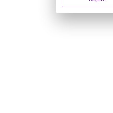
verstrekt of die ze hebben v
U kunt uw toestemming op el
cookie-instellingenicoontje l