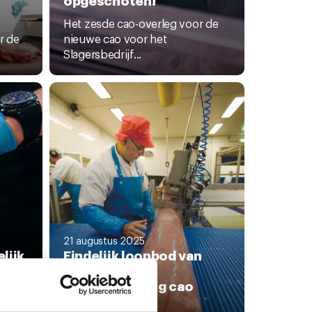
Het zesde cao-overleg voor de
r de
nieuwe cao voor het
Slagersbedrijf...
21 augustus 2025
lijk
Eindelijk loonbod van
ies
werkgevers in
onderhandeling cao
Slagersbedrijf
r of