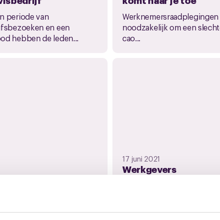
n periode van
Werknemersraadplegingen 
jfsbezoeken en een
noodzakelijk om een slech
od hebben de leden...
cao...
17 juni 2021
Werkgevers
Zeevisbedrijf bieden
tember 2021
Zeevisbedrijf
onverwachts 1,5%
esloten conform
loonsverhoging per 1 
ête-uitslag
Op 31 december 2020 liep 