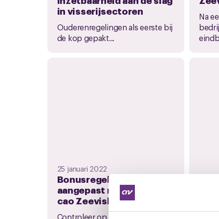
in visserijsectoren
Na ee
Ouderenregelingen als eerste bij
bedri
de kop gepakt...
eindb
25 januari 2022
Bonusregeling 2021 nog
7 sep
aangepast met 2,5% voor
cao 
cao Zeevisbedrijf
afg
enqu
Controleer op de loonstrook van