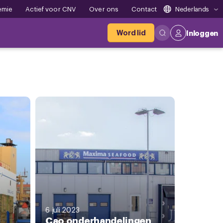
emie
Actief voor CNV
Over ons
Contact
Nederlands
Word lid
Inloggen
6 juli 2023
Cao onderhandelingen