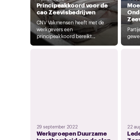
Principeakkoord voor de
Moe
cao Zeevisbedrijven
Ond
Zeev
CNV Vakmensen heeft met de
werkgevers een
Partij
principeakkoord bereikt...
gewees
29 september 2022
22 au
Werkgroepen Duurzame
Lede
Inzetbaarheid aan de slag
Zeev