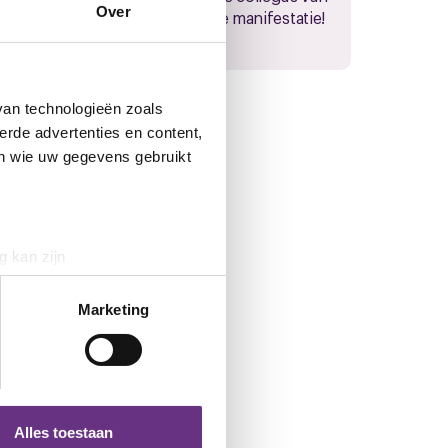
Over
f.
Ouwehand naar de manifestatie!
...
van technologieën zoals
erde advertenties en content,
en wie uw gegevens gebruikt
g kan zijn
erprinting)
t
detailgedeelte
in. U kunt uw
Marketing
 media te bieden en om ons
ze partners voor social
nformatie die u aan ze heeft
Alles toestaan