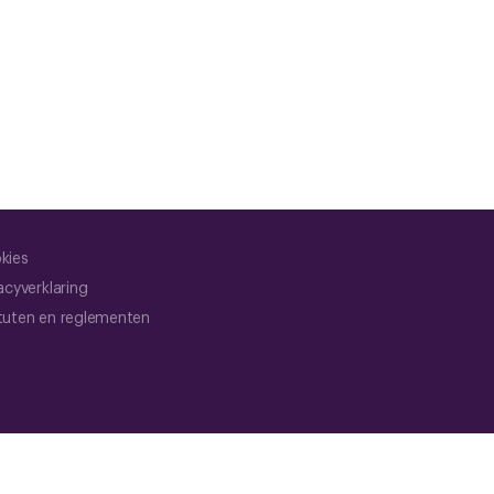
kies
acyverklaring
tuten en reglementen