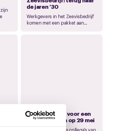
de jaren ’30
zijn
te
Werkgevers in het Zeevisbedrijf
komen met een pakket aan...
17 mei 2019
Vervolg acties voor een
juli
goed pensioen op 29 mei
de
Ga weer mee met je collega’s van