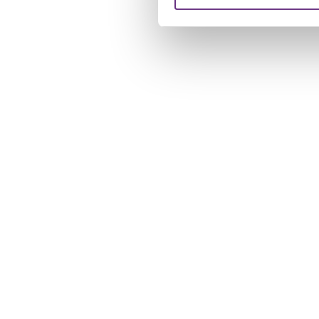
verstrekt of die ze hebben v
U kunt uw toestemming op el
cookie-instellingenicoontje l