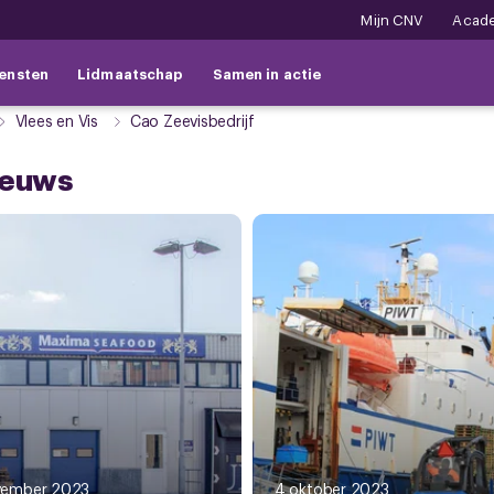
Mijn CNV
Acad
ensten
Lidmaatschap
Samen in actie
Vlees en Vis
Cao Zeevisbedrijf
ieuws
vember 2023
4 oktober 2023