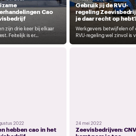
izame
Gebruik jij de RVU-
erhandelingen Cao
regeling Zeevisbedrij
isbedrijf
je daar recht op hebt
en zijn drie keer bij elkaar
Werkgevers betwijfelen of
t. Feitelijk is er...
RVU-regeling wel zinvol is v
gustus 2022
24 mei 2022
n hebben cao in het
Zeevisbedrijven: CN
isbedrijf
komt naar je toe