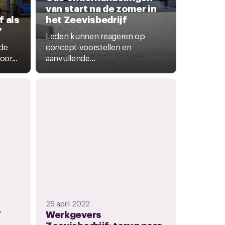
van start na de zomer in
f als
het Zeevisbedrijf
?
Leden kunnen reageren op
 de
concept-voorstellen en
oor...
aanvullende...
26 april 2022
V
Werkgevers
Zeevisbedrijf: terug naar