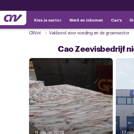
Kies je sector
Werk en inkomen
Cao's
Di
CNV.nl
Vakbond voor voeding en de groensector
Cao Zeevisbedrijf n
11 januari 2024
17 no