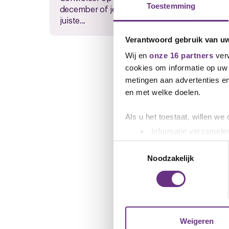
Toestemming
december of je werkgever de
Eind 
juiste...
stemm
Verantwoord gebruik van u
Wij en
onze 16 partners
verw
cookies om informatie op uw 
metingen aan advertenties en
en met welke doelen.
Als u het toestaat, willen we
Informatie verzamelen
Uw apparaat identific
Toestemmingsselectie
Lees meer over hoe uw perso
Noodzakelijk
toestemming op elk moment wi
We gebruiken cookies om cont
websiteverkeer te analyseren
media, adverteren en analys
Weigeren