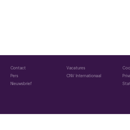
Contact
Vacatures
Coo
Pers
CNV Internationaal
Priv
Nieuwsbrief
Sta