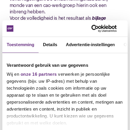
monde van een cao-werkgroep hierin ook een
inbreng hebben.
Voor de volledigheid is het resultaat als
bijlage
toegevoegd.
Stemming digitaal door
zomervakanties
Toestemming
Details
Advertentie-instellingen
Ov
We hadden bedacht om een fysieke bijeenkomst te
gaan houden maar door een combinatie van
Verantwoord gebruik van uw gegevens
beginnende zomervakanties en de diverse regio's
Wij en
onze 16 partners
verwerken je persoonlijke
waarin jullie woonachtig zijn gaat dat niet meer
gegevens (bijv. uw IP-adres) met behulp van
lukken voor aanstaande vrijdag. Om toch de
voortgang erin te houden gaan we daarom toch
technologieën zoals cookies om informatie op uw
voor een
digitale stemming, deze loopt tot dinsdag 9
apparaat op te slaan en te gebruiken met als doel
juli 12:00 uur a.s.
CNV-leden krijgen
separaat
de
gepersonaliseerde advertenties en content, metingen aan
stemmogelijkheid toegestuurd.
advertenties en content, inzicht in publiek en
Mochten er vragen/opmerkingen zijn dan ben ik
productontwikkeling. U kunt kiezen wie uw gegevens
telefonisch of per mail bereikbaar om toelichting te
gebruikt en met welke doelen.
geven.