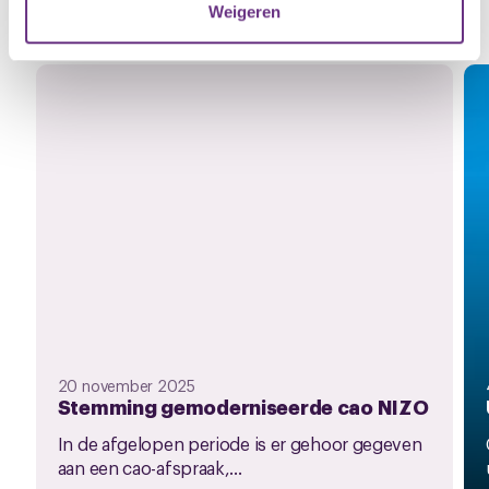
Gerelateerd nieuws
Weigeren
Zie al het nieuws
U kunt uw toestemming op elk moment wijzigen of
intrekken via de
cookieverklaring
of door te klikken op
het ronde cookie-instellingenicoontje linksonder op de
pagina.
20 november 2025
Stemming gemoderniseerde cao NIZO
In de afgelopen periode is er gehoor gegeven
aan een cao-afspraak,...