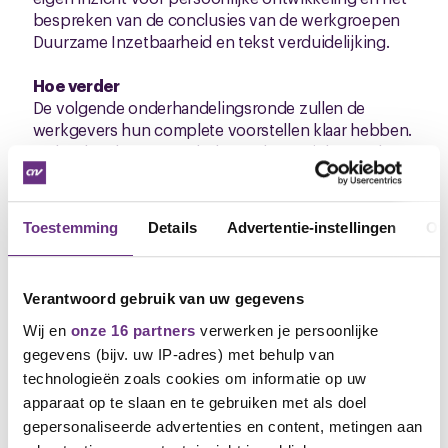
bespreken van de conclusies van de werkgroepen
Duurzame Inzetbaarheid en tekst verduidelijking.
Hoe verder
De volgende onderhandelingsronde zullen de
werkgevers hun complete voorstellen klaar hebben.
Ook zal er dan een onderbouwd overzicht worden
gegeven over hoe de loonkosten in de verschillende
kaaspakhuisbedrijven zich verhouden tot de totale
bedrijfskosten en opbrengsten.
Toestemming
Details
Advertentie-instellingen
Ov
De volgende onderhandelingen zijn gepland op
woensdag 13 februari a.s.
Verantwoord gebruik van uw gegevens
We houden je op de hoogte van het verloop.
Wij en
onze 16 partners
verwerken je persoonlijke
gegevens (bijv. uw IP-adres) met behulp van
Leo Bons
technologieën zoals cookies om informatie op uw
Bestuurder CNV Vakmensen
apparaat op te slaan en te gebruiken met als doel
M: 06 51 60 19 92
gepersonaliseerde advertenties en content, metingen aan
E:
l.bons@cnvvakmensen.nl