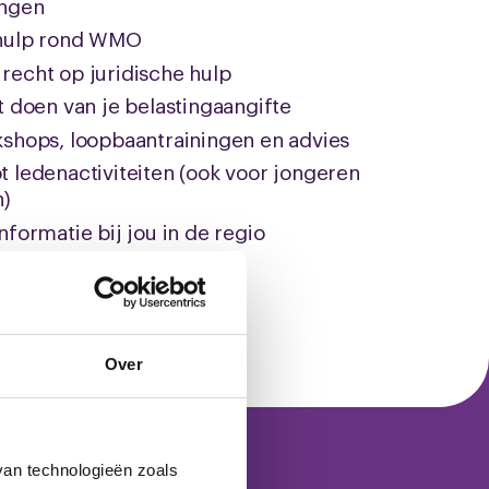
ingen
 hulp rond WMO
recht op juridische hulp
t doen van je belastingaangifte
kshops, loopbaantrainingen en advies
t ledenactiviteiten (ook voor jongeren
n)
nformatie bij jou in de regio
eld over geldzaken)
Over
van technologieën zoals