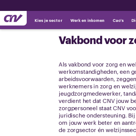
Kies je sector
Werk en inkomen
Cao's
Di
Vakbond voor zo
Als vakbond voor zorg en welz
werkomstandigheden, een go
arbeidsvoorwaarden, zeggens
werknemers in zorg en welzij
jeugdzorgmedewerker, tandar
verdient het dat CNV jouw be
zorgpersoneel staat CNV voor
juridische ondersteuning. Bi
om jouw werk beter en aant
de zorgsector én welzijnssec