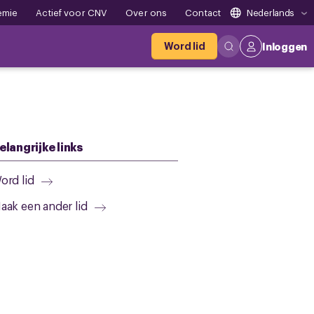
emie
Actief voor CNV
Over ons
Contact
Nederlands
Word lid
Inloggen
elangrijke links
ord lid
aak een ander lid