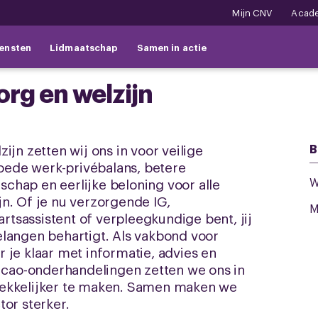
Mijn CNV
Acad
ensten
Lidmaatschap
Samen in actie
rg en welzijn
ijn zetten wij ons in voor veilige
B
ede werk-privébalans, betere
W
chap en eerlijke beloning voor alle
n. Of je nu verzorgende IG,
M
tsassistent of verpleegkundige bent, jij
langen behartigt. Als vakbond voor
 je klaar met informatie, advies en
j cao-onderhandelingen zetten we ons in
rekkelijker te maken. Samen maken we
tor sterker.