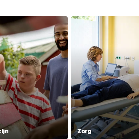
ijn
Zorg