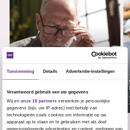
Toestemming
Details
Advertentie-instellingen
Ov
6 augustus 2026
Uitnodiging pensioenspreekuur in jouw
regio te Rotterdam
Verantwoord gebruik van uw gegevens
Er verandert veel op pensioengebied. Wij
Wij en
onze 16 partners
verwerken je persoonlijke
kunnen ons voorstellen...
gegevens (bijv. uw IP-adres) met behulp van
technologieën zoals cookies om informatie op uw
apparaat op te slaan en te gebruiken met als doel
gepersonaliseerde advertenties en content, metingen aan