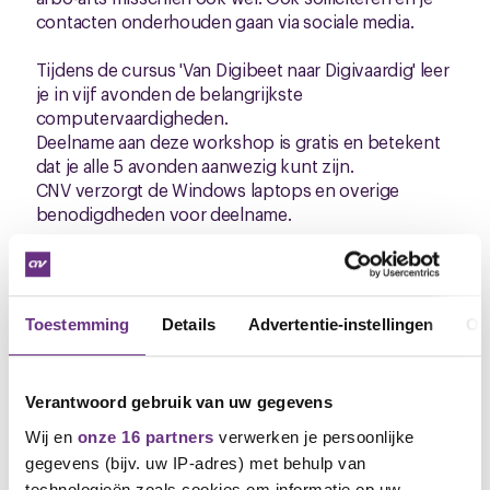
contacten onderhouden gaan via sociale media.
Tijdens de cursus 'Van Digibeet naar Digivaardig' leer
je in vijf avonden de belangrijkste
computervaardigheden.
Deelname aan deze workshop is gratis en betekent
dat je alle 5 avonden aanwezig kunt zijn.
CNV verzorgt de Windows laptops en overige
benodigdheden voor deelname.
Locatie: Morrapark, Morra 2, 9204 KH Drachten
(ingang Noord)
Data: 03 februari, 10 februari, 17 februari, 24
Toestemming
Details
Advertentie-instellingen
Ov
februari, 03 maart
Tijd: 19.00 - 21.00 uur
Verantwoord gebruik van uw gegevens
Aanmelden kan door een e-mail te sturen naar:
cnvactief@cnv.nl
met daarin jouw naam,
Wij en
onze 16 partners
verwerken je persoonlijke
geboortedatum en 'cursus digivaardigheden
gegevens (bijv. uw IP-adres) met behulp van
Drachten start 03 februari 2026'
technologieën zoals cookies om informatie op uw