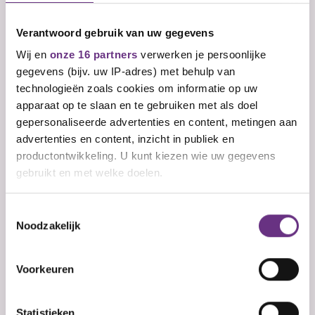
Verantwoord gebruik van uw gegevens
Wij en
onze 16 partners
verwerken je persoonlijke
gegevens (bijv. uw IP-adres) met behulp van
technologieën zoals cookies om informatie op uw
apparaat op te slaan en te gebruiken met als doel
gepersonaliseerde advertenties en content, metingen aan
advertenties en content, inzicht in publiek en
productontwikkeling. U kunt kiezen wie uw gegevens
gebruikt en met welke doelen.
Als u het toestaat, willen we ook graag:
Toestemmingsselectie
Nog geen lid? Ontvang updates over je
cao.
Noodzakelijk
Informatie verzamelen over uw geografische
Vul je e-mailadres in en kies welke updates je wilt
ontvangen.
E-mailadres
Ja, ik ontvang graag belangrijke updates over
mijn cao per e-mail.
Jouw idee toevoegen
Ja, ik ontvang graag maandelijks de CNV-
nieuwsbrief per e-mail.
locatie, die tot een paar meter nauwkeurig kan zijn
Inschrijven en downloaden
Direct downloaden
Ben je al lid? Dan ontvang je de cao-updates
automatisch. Je kunt je altijd afmelden. Lees meer in
onze
privacyverklaring
Uw apparaat identificeren door het actief te
Voorkeuren
scannen op specifieke eigenschappen (fingerprinting)
Lees meer over hoe uw persoonlijke gegevens worden
Statistieken
verwerkt en stel uw voorkeuren in het
detailgedeelte
in.