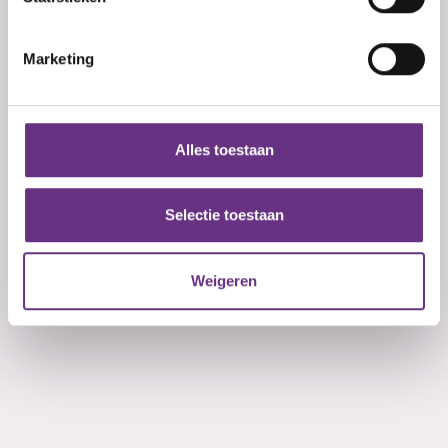
U kunt uw toestemming op elk moment wijzigen of
intrekken in de Cookieverklaring.
Marketing
We gebruiken cookies om content en advertenties te
personaliseren, om functies voor social media te bieden
en om ons websiteverkeer te analyseren. Ook delen we
Alles toestaan
informatie over uw gebruik van onze site met onze
partners voor social media, adverteren en analyse. Deze
partners kunnen deze gegevens combineren met andere
Selectie toestaan
informatie die u aan ze heeft verstrekt of die ze hebben
verzameld op basis van uw gebruik van hun services.
Weigeren
U kunt uw toestemming op elk moment wijzigen of
intrekken via de
cookieverklaring
of door te klikken op
het ronde cookie-instellingenicoontje linksonder op de
pagina.