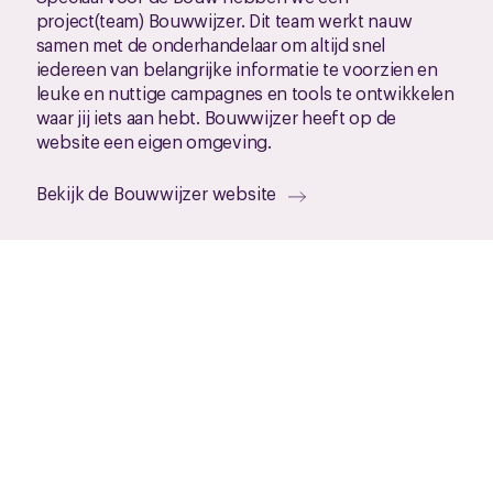
project(team) Bouwwijzer. Dit team werkt nauw
samen met de onderhandelaar om altijd snel
iedereen van belangrijke informatie te voorzien en
leuke en nuttige campagnes en tools te ontwikkelen
waar jij iets aan hebt. Bouwwijzer heeft op de
website een eigen omgeving.
Bekijk de Bouwwijzer website
Handige links voor de cao Bouw en
Infra
Zwaarwerkregeling
Het is belangrijk dat je werk gezond én leuk blijft.
Dat betekent bijvoorbeeld dat jij je kunt ontwikkelen
in je eigen baan of je toekomstige job. Daarom
maken we afspraken over een leerrekening en over