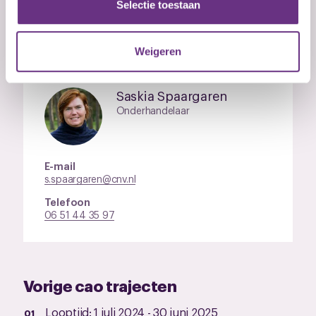
partners kunnen deze gegevens combineren met andere
Selectie toestaan
informatie die u aan ze heeft verstrekt of die ze hebben
verzameld op basis van uw gebruik van hun services.
Contactpersoon
Weigeren
U kunt uw toestemming op elk moment wijzigen of
intrekken via de
cookieverklaring
of door te klikken op
Saskia Spaargaren
het ronde cookie-instellingenicoontje linksonder op de
Onderhandelaar
pagina.
E-mail
s.spaargaren@cnv.nl
Telefoon
06 51 44 35 97
Vorige cao trajecten
Looptijd:
1 juli 2024
-
30 juni 2025