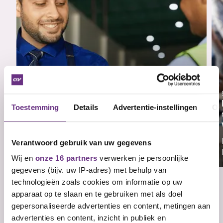
Toestemming
Details
Advertentie-instellingen
Ov
1 juli 2026
Ontslagronde TABS
Reorganisatie TABS Holland (Timber and
Verantwoord gebruik van uw gegevens
Building Supplies Holland...
Wij en
onze 16 partners
verwerken je persoonlijke
gegevens (bijv. uw IP-adres) met behulp van
technologieën zoals cookies om informatie op uw
apparaat op te slaan en te gebruiken met als doel
gepersonaliseerde advertenties en content, metingen aan
Veelgestelde vragen
advertenties en content, inzicht in publiek en