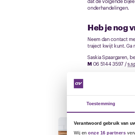
dat de volgende bije
onderhandelingen.
Heb je nog 
Neem dan contact met 
traject kwijt kunt. Ga
Saskia Spaargaren, b
M
06 5144 3597 /
s.s
Gerelateerd ni
Toestemming
Verantwoord gebruik van u
Wij en
onze 16 partners
verw