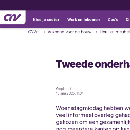
Kies je sector
Werk en inkomen
Cao's
Di
CNV.nl
Vakbond voor de bouw
Hout en meubel
Tweede onderha
Geplaatst
13 juni 2025, 11:31
Woensdagmiddag hebben we i
veel informeel overleg geha
gekozen om een gezamenlijke 
nog meerdere kanten op kan