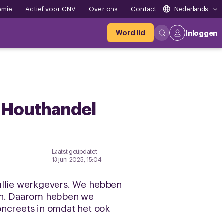
emie
Actief voor CNV
Over ons
Contact
Nederlands
Word lid
Inloggen
 Houthandel
Laatst geüpdatet
13 juni 2025, 15:04
llie werkgevers. We hebben
ten. Daarom hebben we
oncreets in omdat het ook