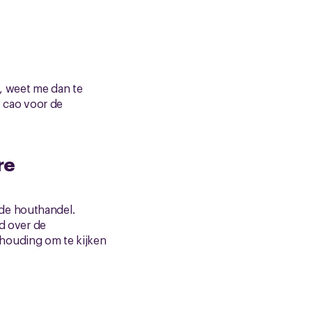
n, weet me dan te
 cao voor de
re
de houthandel.
d over de
houding om te kijken