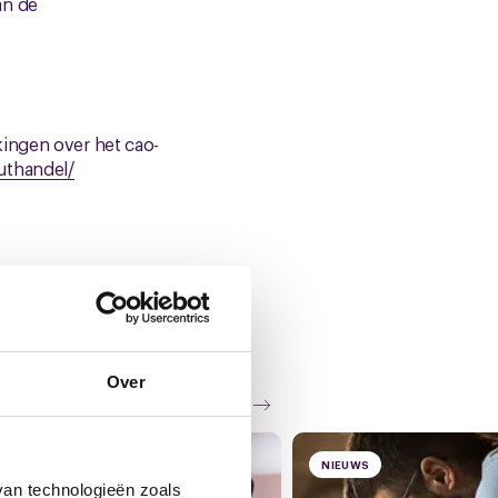
an de
kingen over het cao-
uthandel/
Over
Zie al het nieuws
NIEUWS
van technologieën zoals