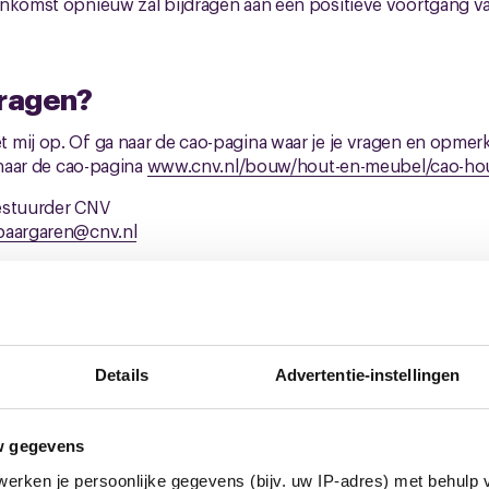
enkomst opnieuw zal bijdragen aan een positieve voortgang v
vragen?
mij op. Of ga naar de cao-pagina waar je je vragen en opmer
 naar de cao-pagina
www.cnv.nl/bouw/hout-en-meubel/cao-ho
estuurder CNV
paargaren@cnv.nl
euws
Details
Advertentie-instellingen
w gegevens
erken je persoonlijke gegevens (bijv. uw IP-adres) met behulp 