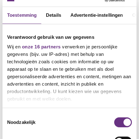
Toestemming
Details
Advertentie-instellingen
Ov
Verantwoord gebruik van uw gegevens
Wij en
onze 16 partners
verwerken je persoonlijke
gegevens (bijv. uw IP-adres) met behulp van
technologieën zoals cookies om informatie op uw
apparaat op te slaan en te gebruiken met als doel
25 november 2025
gepersonaliseerde advertenties en content, metingen aan
Cao-tekst Timmerindustrie nu
advertenties en content, inzicht in publiek en
beschikbaar
productontwikkeling. U kunt kiezen wie uw gegevens
Begin juli hebben jullie ingestemd met het
gebruikt en met welke doelen.
eindbod voor de cao...
Als u het toestaat, willen we ook graag:
Toestemmingsselectie
Noodzakelijk
Informatie verzamelen over uw geografische
locatie, die tot een paar meter nauwkeurig kan zijn
Uw apparaat identificeren door het actief te