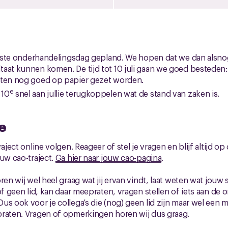
aatste onderhandelingsdag gepland. We hopen dat we dan alsno
aat kunnen komen. De tijd tot 10 juli gaan we goed besteden:
eten nog goed op papier gezet worden.
e
 10
snel aan jullie terugkoppelen wat de stand van zaken is.
e
raject online volgen. Reageer of stel je vragen en blijf altijd o
ouw cao-traject.
Ga hier naar jouw cao-pagina
.
ren wij wel heel graag wat jij ervan vindt, laat weten wat jouw 
of geen lid, kan daar meepraten, vragen stellen of iets aan de 
us ook voor je collega’s die (nog) geen lid zijn maar wel ee
praten. Vragen of opmerkingen horen wij dus graag.