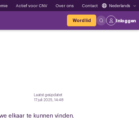
emie
Actief voor CNV
Over ons
Contact
Nederlands
Word lid
Inloggen
Laatst geüpdatet
17 juli 2025, 14:48
we elkaar te kunnen vinden.