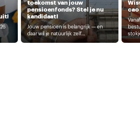
toekomst van jouw
Wiss
pensioenfonds? Stel je nu
cao
it!
kandidaat!
Vanaf
026
Jouw pensioen is belangrijk — en
bestu
daar wil je natuurlijk zelf...
stokje