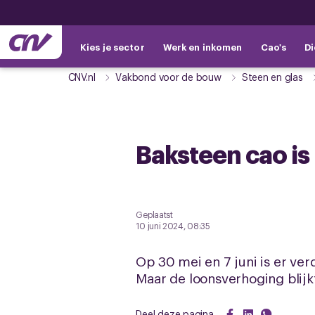
Kies je sector
Werk en inkomen
Cao's
Di
CNV.nl
Vakbond voor de bouw
Steen en glas
Baksteen cao is
Geplaatst
10 juni 2024, 08:35
Op 30 mei en 7 juni is er ve
Maar de loonsverhoging blij
Deel deze pagina