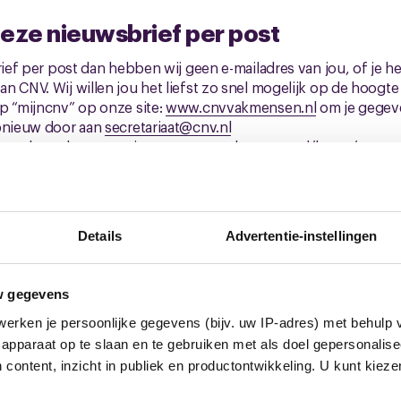
eze nieuwsbrief per post
brief per post dan hebben wij geen e-mailadres van jou, of je h
 CNV. Wij willen jou het liefst zo snel mogelijk op de hoogte s
p “mijncnv” op onze site:
www.cnvvakmensen.nl
om je gegeve
opnieuw door aan
secretariaat@cnv.nl
at ook op de cao-pagina: www.cnvvakmensen.nl/bouw/steen-e
ga lid!
Details
Advertentie-instellingen
op de hoogte blijven van de onderhandelingen? Wil je meedenk
tsapp-groep.
https://chat.whatsapp.com/CEwfbh01OVpGs5A
w gegevens
Je kunt ons helpen om nog meer mensen blij te maken, zoals e
erken je persoonlijke gegevens (bijv. uw IP-adres) met behulp 
ga. Hoe meer leden we hebben, hoe beter we kunnen onderh
apparaat op te slaan en te gebruiken met als doel gepersonalise
en nieuw lid aanmelden gaat heel eenvoudig, en je krijgt er z
 content, inzicht in publiek en productontwikkeling. U kunt kiez
informatie en voorwaarden naar
CNV leden werven
. Ze kunnen 
nl/sluit-je-aan/
. Word lid!