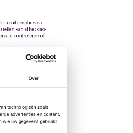
ebt je uitgeschreven
tellen van al het cao-
ns te controleren of
n-glas/cao-
Over
en? Word dan lid van
LLdtNIH
en nog niet
van technologieën zoals
andelen over jouw
erde advertenties en content,
elf ook nog iets moois
en wie uw gegevens gebruikt
ook zelf lid worden