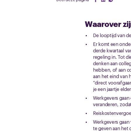
Waarover zij
De looptijd van d
Er komt een onder
derde kwartaal va
regeling in. Tot 
denken aan colleg
hebben, of aan co
aan het eind van 
“direct voorafgaa
je een jaartje eld
Werkgevers gaan 
veranderen, zoda
Reiskostenvergoe
Werkgevers gaan 
te geven aan het 