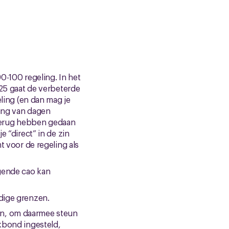
0-100 regeling. In het
025 gaat de verbeterde
ling (en dan mag je
ling van dagen
e terug hebben gedaan
 “direct” in de zin
t voor de regeling als
gende cao kan
dige grenzen.
n, om daarmee steun
kbond ingesteld,