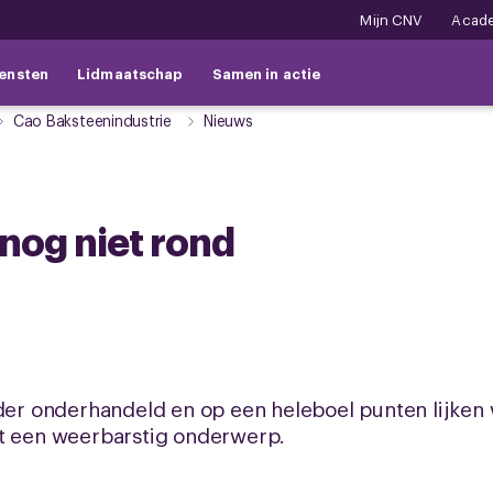
Mijn CNV
Acad
ensten
Lidmaatschap
Samen in actie
Cao Baksteenindustrie
Nieuws
 nog niet rond
rder onderhandeld en op een heleboel punten lijken 
kt een weerbarstig onderwerp.