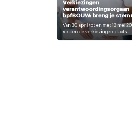
Verkiezingen
verantwoordingsorgaan
bpfBOUW: breng je stem u
Van 30 april tot en met 13 mei 2
vinden de verkiezingen plaats...