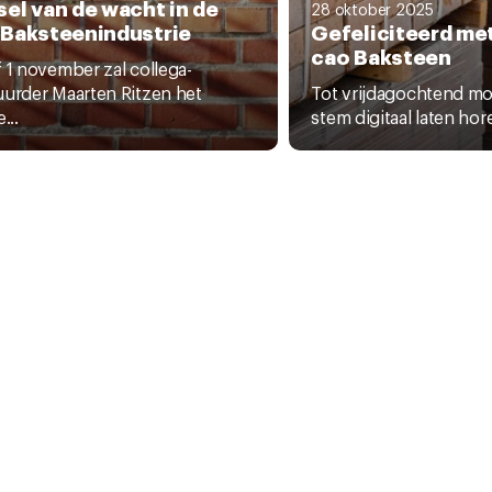
el van de wacht in de
28 oktober 2025
 Baksteenindustrie
Gefeliciteerd me
cao Baksteen
 1 november zal collega-
urder Maarten Ritzen het
Tot vrijdagochtend moc
...
stem digitaal laten hore