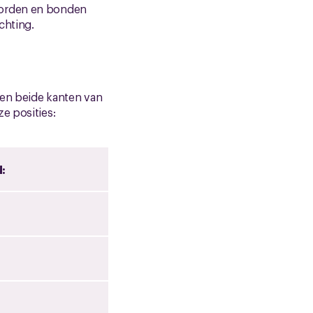
worden en bonden
chting.
t en beide kanten van
e posities:
: