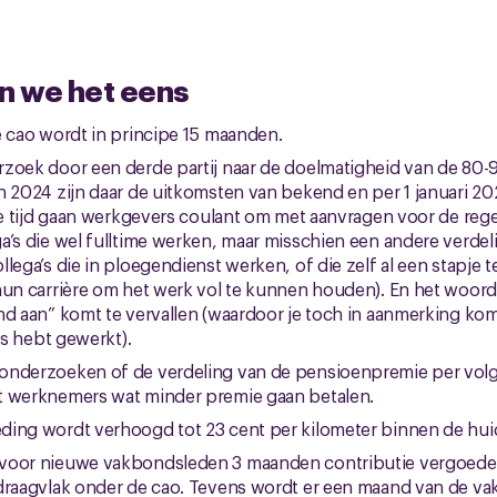
n we het eens
e cao wordt in principe 15 maanden.
zoek door een derde partij naar de doelmatigheid van de 80-9
n 2024 zijn daar de uitkomsten van bekend en per 1 januari 2
die tijd gaan werkgevers coulant om met aanvragen voor de rege
a’s die wel fulltime werken, maar misschien een andere verde
llega’s die in ploegendienst werken, of die zelf al een stapj
hun carrière om het werk vol te kunnen houden). En het woordje
nd aan” komt te vervallen (waardoor je toch in aanmerking kom
ers hebt gewerkt).
onderzoeken of de verdeling van de pensioenpremie per vol
t werknemers wat minder premie gaan betalen.
ding wordt verhoogd tot 23 cent per kilometer binnen de hui
voor nieuwe vakbondsleden 3 maanden contributie vergoede
draagvlak onder de cao. Tevens wordt er een maand van de va