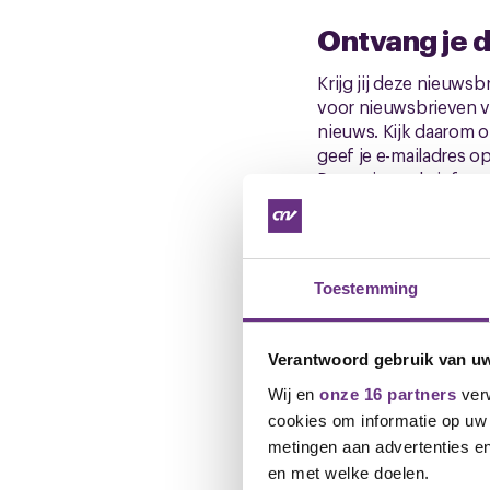
Ontvang je d
Krijg jij deze nieuws
voor nieuwsbrieven van
nieuws. Kijk daarom o
geef je e-mailadres 
Deze nieuwsbrief sta
baksteenindustrie/
Maak je colle
Toestemming
Wil je nu als eerste 
de cao Baksteen wha
Verantwoord gebruik van u
Ben je blij met ons? 
Wij en
onze 16 partners
verw
georganiseerde colle
cookies om informatie op uw 
arbeidsvoorwaarden. E
metingen aan advertenties en
voor terug. Ga voor 
en met welke doelen.
via
www.cnvvakmensen.