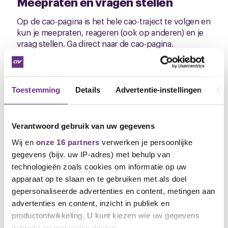
Meepraten en vragen stellen
Op de cao-pagina is het hele cao-traject te volgen en
kun je meepraten, reageren (ook op anderen) en je
vraag stellen. Ga direct naar de
cao-pagina.
Wil u en uw collega’s ons graag in uw kantine
ontvangen om uitleg te geven aan het
onderhandelingsresultaat zijn wij hiertoe altijd
bereid.
Toestemming
Details
Advertentie-instellingen
Ov
Ik hoor graag van je wat je van het
onderhandelingsresultaat vindt.
Verantwoord gebruik van uw gegevens
Willem Timmer, bestuurder CNV Vakmensen
M
: 06 5120 2957 /
w.timmer@cnvvakmensen.nl
Wij en
onze 16 partners
verwerken je persoonlijke
gegevens (bijv. uw IP-adres) met behulp van
Downloads
technologieën zoals cookies om informatie op uw
apparaat op te slaan en te gebruiken met als doel
Onderhandelresultaat_Baksteen_CAO_na_31-12-2021
gepersonaliseerde advertenties en content, metingen aan
(.pdf)
advertenties en content, inzicht in publiek en
productontwikkeling. U kunt kiezen wie uw gegevens
gebruikt en met welke doelen.