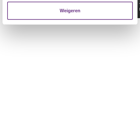
Van 30 april tot en met 13 mei 2026 vinden de
verzameld op basis van uw gebruik van hun services.
verkiezingen plaats...
Weigeren
U kunt uw toestemming op elk moment wijzigen of
intrekken via de
cookieverklaring
of door te klikken op
het ronde cookie-instellingenicoontje linksonder op de
pagina.