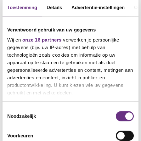
Toestemming
Details
Advertentie-instellingen
Ov
Als je het leuk vind kan je wel de poll invullen in de
whatsappgroep van jouw fabriek. Het is trouwens
sowieso handig om in die appgroep te zitten, daar
hoor je nieuws als eerste. In de bijlage staan de QR
Verantwoord gebruik van uw gegevens
codes van alle fabrieken. Scan jouw code vanuit
Wij en
onze 16 partners
verwerken je persoonlijke
whatsapp
(instellingen en klikken op dat mini QR code
gegevens (bijv. uw IP-adres) met behulp van
symbool, daarna scannen)
en sluit je aan op de plek
technologieën zoals cookies om informatie op uw
waar jij werkt!!
apparaat op te slaan en te gebruiken met als doel
gepersonaliseerde advertenties en content, metingen aan
Praat mee
advertenties en content, inzicht in publiek en
productontwikkeling. U kunt kiezen wie uw gegevens
Heb je nog vragen? Laat mij dit dan weten. Je kan
ook terecht op de cao-pagina waar je al onze
gebruikt en met welke doelen.
eerdere nieuwsbrieven aantreft. Je kunt er
meepraten en vragen stellen. Ga naar de cao-pagina:
Als u het toestaat, willen we ook graag:
Toestemmingsselectie
Cao Baksteenindustrie - Steen en glas | CNV
Noodzakelijk
Informatie verzamelen over uw geografische
locatie, die tot een paar meter nauwkeurig kan zijn
Yolanda Reus (FNV), Saskia Spaargaren (CNV) en
Uw apparaat identificeren door het actief te
André Quist (CNV)
Voorkeuren
scannen op specifieke eigenschappen (fingerprinting)