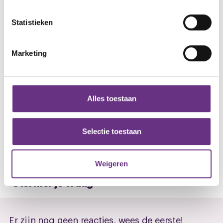
Saskia Spaargaren
Lees meer over hoe uw persoonlijke gegevens worden
bestuurder CNV
Statistieken
verwerkt en stel uw voorkeuren in het
detailgedeelte
in.
M
: 06 5144 3597
U kunt uw toestemming op elk moment wijzigen of
s.spaargaren@cnv.nl
intrekken in de Cookieverklaring.
Marketing
We gebruiken cookies om content en advertenties te
Downloads
personaliseren, om functies voor social media te bieden
en om ons websiteverkeer te analyseren. Ook delen we
Alles toestaan
Baksteenindustrie_QR_codes (.docx)
informatie over uw gebruik van onze site met onze
partners voor social media, adverteren en analyse. Deze
partners kunnen deze gegevens combineren met andere
Selectie toestaan
informatie die u aan ze heeft verstrekt of die ze hebben
verzameld op basis van uw gebruik van hun services.
Weigeren
U kunt uw toestemming op elk moment wijzigen of
Stel hier je vraag
intrekken via de
cookieverklaring
of door te klikken op
het ronde cookie-instellingenicoontje linksonder op de
pagina.
Er zijn nog geen reacties, wees de eerste!