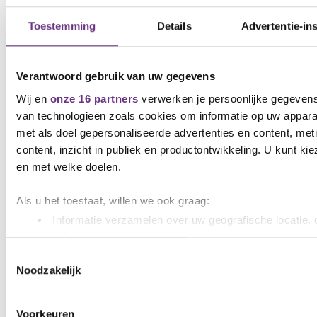
Toestemming
Details
Advertentie-ins
Verantwoord gebruik van uw gegevens
7 mei 2026
Wij en
onze 16 partners
verwerken je persoonlijke gegevens
Verkiezingen verantwoordingsorgaan
van technologieën zoals cookies om informatie op uw apparaa
bpfBOUW: breng je stem uit!
met als doel gepersonaliseerde advertenties en content, met
content, inzicht in publiek en productontwikkeling. U kunt k
Van 30 april tot en met 13 mei 2026 vinden de
verkiezingen plaats...
en met welke doelen.
Als u het toestaat, willen we ook graag:
Informatie verzamelen over uw geografische locatie, 
nauwkeurig kan zijn
Uw apparaat identificeren door het actief te scannen
Toestemmingsselectie
Noodzakelijk
(fingerprinting)
Lees meer over hoe uw persoonlijke gegevens worden verwer
het
detailgedeelte
in. U kunt uw toestemming op elk moment 
Voorkeuren