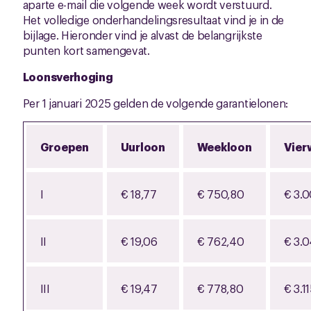
aparte e-mail die volgende week wordt verstuurd.
Het volledige onderhandelingsresultaat vind je in de
bijlage. Hieronder vind je alvast de belangrijkste
punten kort samengevat.
Loonsverhoging
Per 1 januari 2025 gelden de volgende garantielonen:
Groepen
Uurloon
Weekloon
Vier
I
€ 18,77
€ 750,80
€ 3.
II
€ 19,06
€ 762,40
€ 3.
III
€ 19,47
€ 778,80
€ 3.1