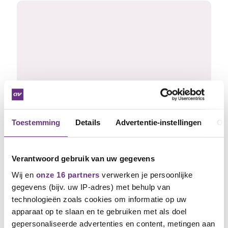
Toestemming
Details
Advertentie-instellingen
Ov
4 november 2022
3e Onderhandelingsronde cao ENCI
Verantwoord gebruik van uw gegevens
Wij en
onze 16 partners
verwerken je persoonlijke
Er zit een groot gat tussen de wensen van
gegevens (bijv. uw IP-adres) met behulp van
werknemers en het bod...
technologieën zoals cookies om informatie op uw
apparaat op te slaan en te gebruiken met als doel
gepersonaliseerde advertenties en content, metingen aan