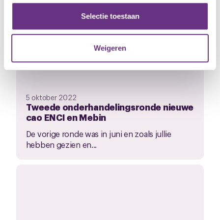
partners voor social media, adverteren en analyse. Deze
partners kunnen deze gegevens combineren met andere
Selectie toestaan
informatie die u aan ze heeft verstrekt of die ze hebben
verzameld op basis van uw gebruik van hun services.
Weigeren
U kunt uw toestemming op elk moment wijzigen of
intrekken via de
cookieverklaring
of door te klikken op
het ronde cookie-instellingenicoontje linksonder op de
5 oktober 2022
pagina.
Tweede onderhandelingsronde nieuwe
cao ENCI en Mebin
De vorige ronde was in juni en zoals jullie
hebben gezien en...