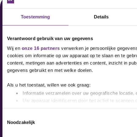
Toestemming
Details
Contact
Pers
Nieuwsbrief
Verantwoord gebruik van uw gegevens
Wij en
onze 16 partners
verwerken je persoonlijke gegevens 
cookies om informatie op uw apparaat op te slaan en te gebr
Vacatures
content, metingen aan advertenties en content, inzicht in pu
CNV Internationaal
gegevens gebruikt en met welke doelen.
Cookies
Als u het toestaat, willen we ook graag:
Privacyverklaring
Informatie verzamelen over uw geografische locatie, 
Statuten en reglementen
Uw apparaat identificeren door het actief te scannen 
Lees meer over hoe uw persoonlijke gegevens worden verwer
Toestemmingsselectie
uw toestemming op elk moment wijzigen of intrekken in de C
Noodzakelijk
We gebruiken cookies om content en advertenties te persona