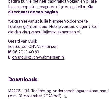
pagina kun je het hele cao-traject volgen en bij alle
fases meepraten, reageren of je vraagstellen.
Ga
direct naar de cao-pagina
.
We gaan er vanuit jullie hiermee voldoende te
hebben geïnformeerd. Heb je verdere vragen? Stel
die dan via
g.vancuijk@cnvvakmensen.nl
.
Gerard van Cuijk
Bestuurder CNV Vakmensen
M
06-20 13 40 89
E
g.vancuijk@cnvvakmensen.nl
Downloads
M2205_1134_Toelichting_onderhandelingsresultaat_cao_H
(.e.m._31_december_2023.pdf)