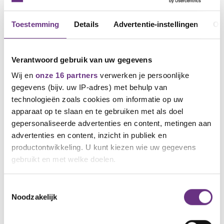
Toestemming
Details
Advertentie-instellingen
Ov
Verantwoord gebruik van uw gegevens
Wij en
onze 16 partners
verwerken je persoonlijke
gegevens (bijv. uw IP-adres) met behulp van
technologieën zoals cookies om informatie op uw
apparaat op te slaan en te gebruiken met als doel
24 november 2023
gepersonaliseerde advertenties en content, metingen aan
Onderhandelingen cao LC Glass begint
advertenties en content, inzicht in publiek en
maandag 27 november
productontwikkeling. U kunt kiezen wie uw gegevens
De huidige cao voor LC Glass loopt af op 31
gebruikt en met welke doelen.
december aanstaande....
Als u het toestaat, willen we ook graag:
Toestemmingsselectie
Noodzakelijk
Informatie verzamelen over uw geografische
locatie, die tot een paar meter nauwkeurig kan zijn
Uw apparaat identificeren door het actief te